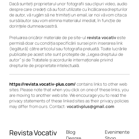
Dacă sunteți proprietarul unor fotografii sau clipuri video, audio
despre care credeți că au fost utilizate cu încălcarea drepturilor
de autor, vă rugăm să ne trimiteți un email, iar noi vă vom cita ca
sursă/autor sau vom elimina materialul imediat, în funcție de
dorințele dumneavoastră.
Preluarea oricăror materiale de pe site-ul
revista
vocativ
este
permisă doar cu condiția specificării sursei prin inserarea link
(legătură) către articolul sau fotografia preluată. Toate lucrările
publicate pe acest site sunt protejate de „Legea dreptului de
autor” şi de Tratatele şi acordurile internaţionale privind
drepturile de proprietate intelectuală.
https://revista.vocativ-plus.com/
contains links to other web
sites. Please note that when you click on one of these links, you
are moving to another web site. We encourage you to read the
privacy statements of these linked sites as their privacy policies
may differ from ours. Contact:
vocativplus@gmail.com
Revista Vocativ
Blog
Evenimente
Despre
Shop