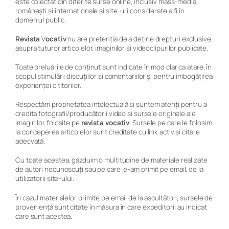
este colectat din diferite surse online, inclusiv mass-media
românești și internaționale și site-uri considerate a fi în
domeniul public.
Revista
V
ocativ
nu are pretenția de a deține drepturi exclusive
asupra tuturor articolelor, imaginilor și videoclipurilor publicate.
Toate preluările de conținut sunt indicate în mod clar ca atare, în
scopul stimulării discuțiilor și comentariilor și pentru îmbogățirea
experienței cititorilor.
Respectăm proprietatea intelectuală și suntem atenți pentru a
credita fotografii/producătorii video și sursele originale ale
imaginilor folosite pe
revista
vocativ
. Sursele pe care le folosim
la conceperea articolelor sunt creditate cu link activ și citare
adecvată.
Cu toate acestea, găzduim o multitudine de materiale realizate
de autori necunoscuți sau pe care le-am primit pe email, de la
utilizatorii site-ului.
În cazul materialelor primite pe email de la ascultători, sursele de
proveniență sunt citate în măsura în care expeditorii au indicat
care sunt acestea.