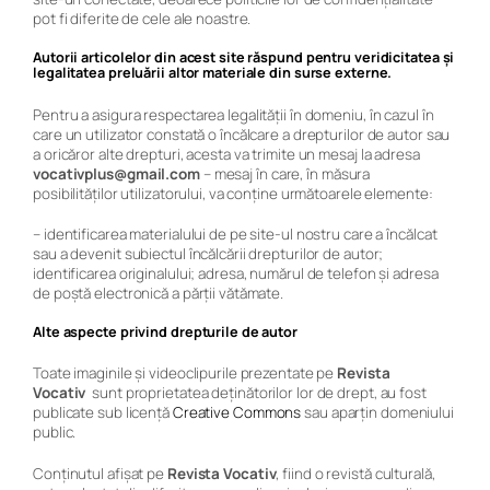
pot fi diferite de cele ale noastre.
Autorii articolelor din acest site răspund pentru veridicitatea și
legalitatea preluării altor materiale din surse externe.
Pentru a asigura respectarea legalităţii în domeniu, în cazul în
care un utilizator constată o încălcare a drepturilor de autor sau
a oricăror alte drepturi, acesta va trimite un mesaj la adresa
vocativplus@gmail.com
– mesaj în care, în măsura
posibilităţilor utilizatorului, va conţine următoarele elemente:
– identificarea materialului de pe site-ul nostru care a încălcat
sau a devenit subiectul încălcării drepturilor de autor;
identificarea originalului; adresa, numărul de telefon şi adresa
de poştă electronică a părţii vătămate.
Alte aspecte privind drepturile de autor
Toate imaginile și videoclipurile prezentate pe
Revista
Vocativ
sunt proprietatea deținătorilor lor de drept, au fost
publicate sub licență
Creative Commons
sau aparțin domeniului
public.
Conținutul afișat pe
Revista Vocativ
, fiind o revistă culturală,