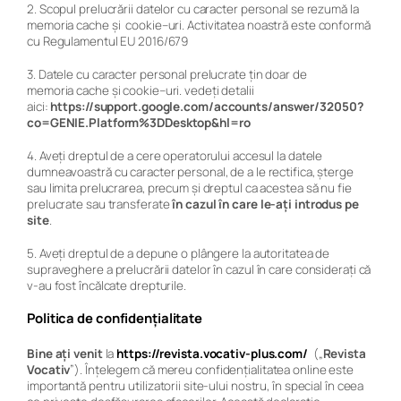
2. Scopul prelucrării datelor cu caracter personal se rezumă la
memoria
cache și
cookie
–
uri
. Activitatea noastră este conformă
cu Regulamentul EU 2016/679
3. Datele cu caracter personal prelucrate țin doar de
memoria
cache și
cookie
–
uri
. vedeți detalii
aici:
https://support.google.com/accounts/answer/32050?
co=GENIE.Platform%3DDesktop&hl=ro
4. Aveți dreptul de a cere operatorului accesul la datele
dumneavoastră cu caracter personal, de a le rectifica, șterge
sau limita prelucrarea, precum și dreptul ca acestea să nu fie
prelucrate sau transferate
în cazul în care le-ați introdus pe
site
.
5. Aveți dreptul de a depune o plângere la autoritatea de
supraveghere a prelucrării datelor în cazul în care considerați că
v-au fost încălcate drepturile.
Politica de confidențialitate
Bine ați venit
la
https://revista.vocativ-plus.com/
(„
Revista
Vocativ
”). Înțelegem că mereu confidențialitatea online este
importantă pentru utilizatorii site-ului nostru, în special în ceea