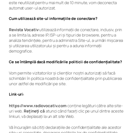
este neutilizat pentru mai mult de 10 minute, vom deconecta
automat user-ul autorizat.
Cum utilizează site-ul informațiile de conectare?
Revista Vocativ
utilizează informații de conectare, inclusiv, prin
a se limita la, adrese IP, ISP-uri și tipuri de browsere, pentru a
analiza tendințele, pentru a administra Site-ul, a urmări mișcarea
și utilizarea utilizatorului și pentru a aduna informații
demografice.
Ce se întâmplă dacă modificările politicii de confidențialitate?
Vom permite vizitatorilor și clienților noștri autorizați să facă
schimbări în politica noastră de confidențialitate prin publicarea
unor astfel de modificări pe site.
Link-uri:
https://www.radiovocativ.com
conține legături către alte site-
uri web.
Rețineți că
atunci când faceți clic pe unul dintre aceste
linkuri, vă deplasați la un alt site Web.
Vă încurajăm să citiți declarațiile de confidențialitate ale acestor
site-uri conectate, deoarece politicile lor de confidențialitate