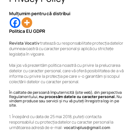
Mulțumim pentru că distribui
Politica EU GDPR
Revista Vocativ
tratează cu responsabilitate protecția datelor
dumneavoastră cu caracter personal și aplică cu strictețe
legislația în vigoare.
Mai jos vă prezentăm politica noastră cu privire la prelucrarea
datelor cu caracter personal, care vă oferă posibilitatea de a vă
informa cu privire la protecția pe care v-o garantăm și scopul
colectării datelor cu caracter personal.
În calitate de persoană împuternicită (site web), din perspectiva
Regulamentului,
nu procesăm datele cu caracter personal.
Nu
vindem produse sau servicii și nu vă puteți înregistra log-in pe
site.
1. Începând cu data de 25 mai 2018, puteți contacta
responsabilul cu protecția datelor cu caracter personal la
următoarea adresă de e-mail:
vocativplus@gmail.com