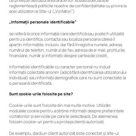
ce privește desfășurarea afacerilor. Această declarație
reglementează politicile noastre de confidențialitate cu privire la
acei utilizatori ai
Site-ul („Vizitatori”)
„Informații personale identificabile”
se referă la orice informație care identifică sau poate fi utilizată
pentru a identifica, contacta sau localiza persoana căreia îi
aparțin informațiile, inclusiv, dar fără înregistra numele, adresa,
numărul de telefon, numărul de fax, adresa de e-mail, profilurile
financiare,
număr și informații despre cartea de credit.
Informațiile identificabile cu caracter personal nu includ
informații colectate anonim (adică fără identificarea utilizatorului
individual) sau informații demografice care nu sunt conectate la
o persoană identificată.
Sunt cookie-urile folosite pe site?
Cookie-urile sunt folosite din mai multe motive.
Utilizăm
modulele cookie pentru a obține informații despre preferințele
vizitatorilor și serviciile pe care le selectează.
De asemenea,
folosim cookie-uri pentru a proteja clienții autorizați.
De exemplu, dacă un client autorizat este conectat și site-ul