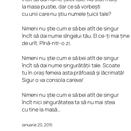
la masa pustie, dar ce să vorbești
cu unii care nu știu numele țuicii tale?
Nimeni nu știe cum e să bei atît de singur
încît să dai nume sîngelui tău. El ce-ți mai ține
de urît. Pînă-ntr-o zi.
Nimeni nu știe cum e să bei atît de singur
încît să dai nume singurătății tale. Scoate
tu în oraș femeia asta prăfoasă și lăcrimată!
Sigur o va consola careva!
Nimeni nu știe cum e să bei atît de singur
încît nici singurătatea ta să nu mai stea
cu tine la masă…
ianuarie 20, 2015