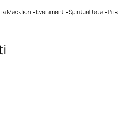
ial
Medalion
Eveniment
Spiritualitate
Priv
ti