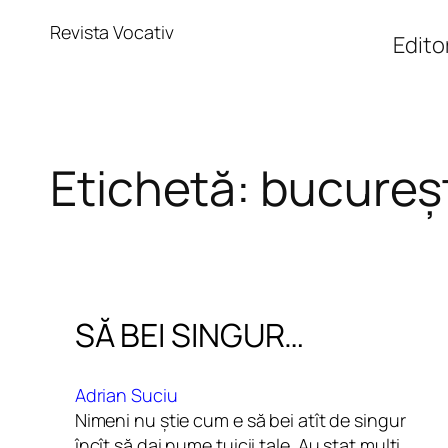
Sari
Revista Vocativ
la
Editor
conținut
Etichetă:
bucureș
SĂ BEI SINGUR…
Adrian Suciu
Nimeni nu știe cum e să bei atît de singur
încît să dai nume țuicii tale. Au stat mulți