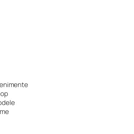
enimente
hop
dele
eme