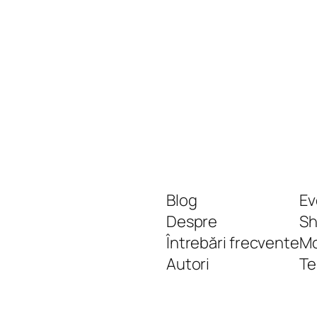
Blog
Ev
Despre
S
Întrebări frecvente
Mo
Autori
T