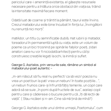
pericolul care-i amenință existența, el găsește resursele
necesare pentru a înlătura orice obstacol din viața sa, trăind
la intensitate maximă fiecare moment.
Odată luat de coarne și trântit la pământ, taurul este învins.
Crezul matadorului este bine încuibat în ființa lui ,,Învingătorii
nu renunţă nici morţi”.
matAdor, un titlu cu semnificație dublă, mat iubirii și matador,
toreadorul în permanentă luptă cu viața, este un volum de
poeme ca un bici trosnind pe spinările falșilor poeți, zidari
amatori care nu vor fi niciodată arhitecți pentru că își
construiesc creațiile legați la ochi, la inimă și suflet.
George G. Asztalos, prin versurile sale, rămâne un simbol al
matadorului-poet autentic –
,,m-am născut să fiu real nu perfect/ ca să vezi/ poezia nu
vrea un poet bun la pat/ vrea un nebun/ în toate pozițiile… ”,
un nebun frumos care-și înfruntă fățiș temerile, un copil care
adoră să se suie ,,în pomi după fructele de sus”, același copil
pentru care și căderea e o bucurie pentru că ,,îți dă lecţii de
viaţă”. ( Stau nicăieri și n-am. Cine să mă țină de mînă?)
George G. Asztalos este unul dintre urmașii,,Poetomului”, cum