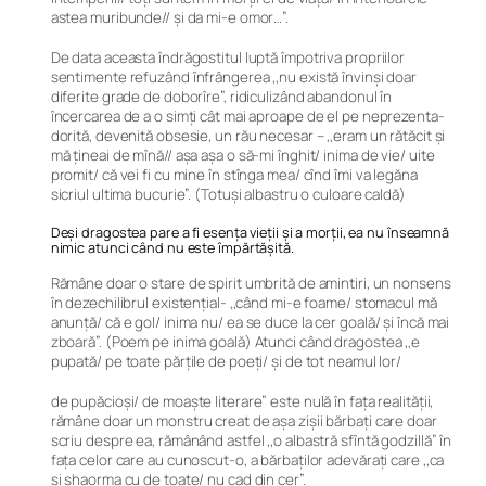
astea muribunde// şi da mi-e omor…”.
De data aceasta îndrăgostitul luptă împotriva propriilor
sentimente refuzând înfrângerea ,,nu există învinşi doar
diferite grade de doborîre”, ridiculizând abandonul în
încercarea de a o simți cât mai aproape de el pe neprezenta-
dorită, devenită obsesie, un rău necesar – ,,eram un rătăcit şi
mă ţineai de mînă// aşa aşa o să-mi înghit/ inima de vie/ uite
promit/ că vei fi cu mine în stînga mea/ cînd îmi va legăna
sicriul ultima bucurie”. (Totuşi albastru o culoare caldă)
Deși dragostea pare a fi esența vieții și a morții, ea nu înseamnă
nimic atunci când nu este împărtășită.
Rămâne doar o stare de spirit umbrită de amintiri, un nonsens
în dezechilibrul existențial- ,,când mi-e foame/ stomacul mă
anunță/ că e gol/ inima nu/ ea se duce la cer goală/ şi încă mai
zboară”. (Poem pe inima goală) Atunci când dragostea ,,e
pupată/ pe toate părțile de poeți/ şi de tot neamul lor/
de pupăcioşi/ de moaşte literare” este nulă în fața realității,
rămâne doar un monstru creat de așa zișii bărbați care doar
scriu despre ea, rămânând astfel ,,o albastră sfîntă godzillă” în
fața celor care au cunoscut-o, a bărbaților adevărați care ,,ca
şi șhaorma cu de toate/ nu cad din cer”.