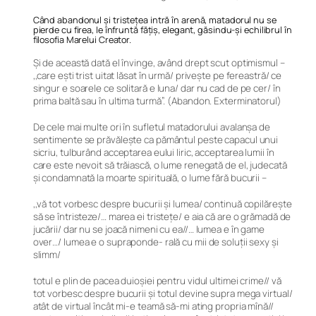
Când abandonul și tristețea intră în arenă, matadorul nu se
pierde cu firea, le înfruntă fățiș, elegant, găsindu-și echilibrul în
filosofia Marelui Creator.
Și de această dată el învinge, având drept scut optimismul –
,,care ești trist uitat lăsat în urmă/ privește pe fereastră/ ce
singur e soarele ce solitară e luna/ dar nu cad de pe cer/ în
prima baltă sau în ultima turmă”. (Abandon. Exterminatorul)
De cele mai multe ori în sufletul matadorului avalanșa de
sentimente se prăvălește ca pământul peste capacul unui
sicriu, tulburând acceptarea eului liric, acceptarea lumii în
care este nevoit să trăiască, o lume renegată de el, judecată
și condamnată la moarte spirituală, o lume fără bucurii –
,,vă tot vorbesc despre bucurii şi lumea/ continuă copilăreşte
să se întristeze/… marea ei tristeţe/ e aia că are o grămadă de
jucării/ dar nu se joacă nimeni cu ea//… lumea e în game
over…/ lumea e o supraponde- rală cu mii de soluţii sexy şi
slimm/
totul e plin de pacea duioşiei pentru vidul ultimei crime// vă
tot vorbesc despre bucurii şi totul devine supra mega virtual/
atât de virtual încât mi-e teamă să-mi ating propria mînă//