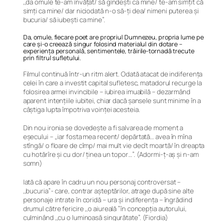
,,da omule te-am învățat/ să gîndeşti ca mine/ te-am simțit că
simți ca mine/ dar niciodată n-o să-ți dea/ nimeni puterea şi
bucuria/ să iubeşti ca mine”.
Da, omule, fiecare poet are propriul Dumnezeu, propria lume pe
care și-o creează singur folosind materialul din dotare –
experiența personală, sentimentele, trăirile-tornadă trecute
prin filtrul sufletului.
Filmul continuă într-un ritm alert. Odată atacat de indiferența
celei în care a investit capital sufletesc, matadorul recurge la
folosirea armei invincibile – iubirea imuabilă – dezarmând
aparent intențiile iubitei, chiar dacă șansele sunt minime în a
câștiga lupta împotriva voinței acesteia.
Din nou ironia se dovedește a fi salvarea de moment a
eșecului – ,,iar fosta mea recent/ depărtată… avea în mîna
stîngă/ o floare de cîmp/ mai mult vie decît moartă/ în dreapta
cu hotărîre şi cu dor/ ținea un topor…”. (Adormi-ţ-aş şi n-am
somn)
Iată că apare în cadru un nou personaj controversat –
,,bucuria”- care, contrar așteptărilor, atrage după sine alte
personaje intrate în coridă – ura și indiferența – îngrădind
drumul către fericire ,,o aiureală ”în concepția autorului,
culminând ,,cu o luminoasă singurătate”. (Fiordia)