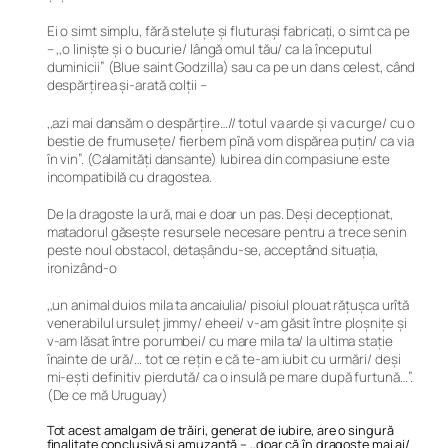
Ei o simt simplu, fără steluțe și fluturași fabricați, o simt ca pe
– ,,o linişte şi o bucurie/ lângă omul tău/ ca la începutul
duminicii” (Blue saint Godzilla) sau ca pe un dans celest, când
despărțirea și-arată colții –
,,azi mai dansăm o despărțire…// totul va arde şi va curge/ cu o
bestie de frumuseţe/ fierbem pînă vom dispărea puţin/ ca via
în vin”. (Calamităţi dansante) Iubirea din compasiune este
incompatibilă cu dragostea.
De la dragoste la ură, mai e doar un pas. Deși decepționat,
matadorul găsește resursele necesare pentru a trece senin
peste noul obstacol, detașându-se, acceptând situația,
ironizând-o
,,un animal duios mila ta ancaiulia/ pisoiul plouat rățușca urîtă
venerabilul ursuleț jimmy/ eheei/ v-am găsit între ploșnițe și
v-am lăsat între porumbei/ cu mare mila ta/ la ultima stație
înainte de ură/… tot ce rețin e că te-am iubit cu urmări/ deși
mi-ești definitiv pierdută/ ca o insulă pe mare după furtună…”.
(De ce mă Uruguay)
Tot acest amalgam de trăiri, generat de iubire, are o singură
finalitate conclusivă și amuzantă – ,,doar că în dragoste mai ai/