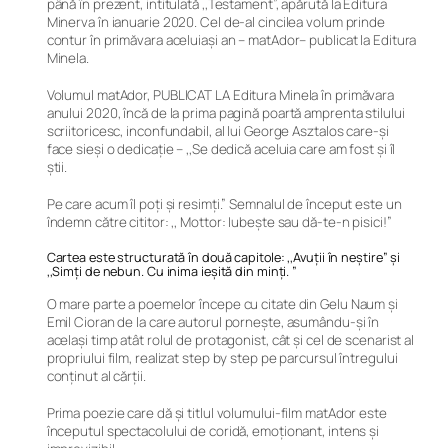
până în prezent, intitulată ,,Testament”, apărută la Editura
Minerva în ianuarie 2020. Cel de-al cincilea volum prinde
contur în primăvara aceluiași an – matAdor– publicat la Editura
Minela.
Volumul matAdor, PUBLICAT LA Editura Minela în primăvara
anului 2020, încă de la prima pagină poartă amprenta stilului
scriitoricesc, inconfundabil, al lui George Asztalos care-și
face sieși o dedicație – ,,Se dedică aceluia care am fost și îl
știi.
Pe care acum îl poți și resimți.” Semnalul de început este un
îndemn către cititor: ,, Mottor: Iubește sau dă-te-n pisici!”
Cartea este structurată în două capitole: ,,Avuții în neștire” și
,,Simți de nebun. Cu inima ieșită din minți. ”
O mare parte a poemelor începe cu citate din Gelu Naum și
Emil Cioran de la care autorul pornește, asumându-și în
același timp atât rolul de protagonist, cât și cel de scenarist al
propriului film, realizat step by step pe parcursul întregului
conținut al cărții.
Prima poezie care dă și titlul volumului-film matAdor este
începutul spectacolului de coridă, emoționant, intens și