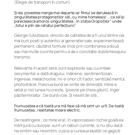
(Elegie de transport în comun)
Și da, povestea merge mai departe iar filmul se derulează în
singurătatea protagoniștilor săi ,,cu inima homeless/ … ca să îşi
poreclească amoros singurătatea… în stația Oropsiților” unde
,,totul e plin de rahatul perfecțiunii”.
George G.Asztașos, dincolo de calitatea de a fi unul dintre cei
mai buni poeți și autentici ai generației sale, experimentează
permanent, căutând formule lirice prin combinarea a două
sau mai multe cuvinte pentru a da o conotație dublă mesajului
transmis.
Relevante în acest sens sunt expresiile sau cuvintele:
sexymental; e dată dragului; măinene; sentimentosan;
îngerese, melalchoolia!, mi-e omor cît îl ador, senti(de)mentul,
photodrăcie; Poeziua bună se simte de dimiviață; mîine e
iarbă și nici lunea nu crește, (poezie pe cheia găurii), înger
păziterminator , De bună voie. Şi nesilit de silă. ,
Frumuseţea e că toată ura mă face să mă simt un urît. De toată
frumuseţea.; realitatea moare electric.
De neatingere.; ce mine era!; în vaporoasa ei rochie goală ea
mă înjură cu duioșie; sunt un nebun cuminte; și nu știu dacă
ne simțim sau nesimțim; cușca și cureaua beată/ ce gagică-