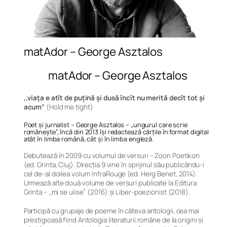
matAdor – George Asztalos
matAdor – George Asztalos
,,viața e atît de puțină şi dusă încît nu merită
decît tot şi
acum”
(Hold me tight)
Poet și jurnalist – George Asztalos – „ungurul care scrie
românește”, încă din 2013 își redactează cărțile în format digital
atât în limba română, cât și în limba engleză.
Debutează în 2009 cu volumul de versuri – Zoon Poetikon
(ed. Grinta, Cluj). Direcția 9 vine în sprijinul său publicându-i
cel de-al doilea volum !nfraRouge (ed. Herg Benet, 2014).
Urmează alte două volume de versuri publicate la Editura
Grinta – ,,mi se ulise” (2016) și Liber-poezionist (2018).
Participă cu grupaje de poeme în câteva antologii, cea mai
prestigioasă fiind Antologia literaturii române de la origini și