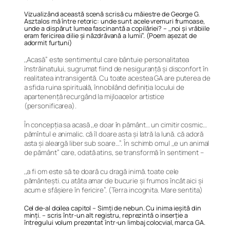
Vizualizând această scenă scrisă cu măiestre de George G.
Asztalos mă între retoric: unde sunt acele vremuri frumoase,
unde a dispărut lumea fascinantă a copilăriei? – ,,noi și vrăbiile
eram fericirea dilie și năzdrăvană a lumii”. (Poem aşezat de
adormit furtuni)
,,Acasă” este sentimentul care bântuie personalitatea
înstrăinatului, sugrumat fiind de nesiguranță și disconfort în
realitatea intransigentă. Cu toate acestea GA are puterea de
a sfida ruina spirituală, înnobilând definiția locului de
apartenență recurgând la mijloacelor artistice
(personificarea).
În concepția sa acasă ,,e doar în pământ… un cimitir cosmic…
pămîntul e animalic. că îl doare asta şi latră la lună. că adoră
asta şi aleargă liber sub soare…”. În schimb omul ,,e un animal
de pământ” care, odată atins, se transformă în sentiment –
,,a fi om este să te doară cu dragă inimă. toate cele
pământești. cu atâta amar de bucurie şi frumos încât aici și
acum e sfâșiere în fericire”. (Terra incognita. Mare sentita)
Cel de-al doilea capitol – Simți de nebun. Cu inima ieșită din
minți. – scris într-un alt registru, reprezintă o inserție a
întregului volum prezentat într-un limbaj colocvial, marca GA.