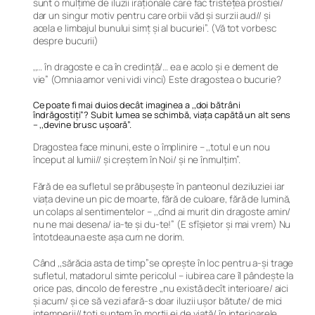
sunt o mulţime de iluzii iraţionale care fac tristeţea prostiei/
dar un singur motiv pentru care orbii văd şi surzii aud// şi
acela e limbajul bunului simţ şi al bucuriei”. (Vă tot vorbesc
despre bucurii)
,,… în dragoste e ca în credință/… ea e acolo şi e dement de
vie” (Omnia amor veni vidi vinci) Este dragostea o bucurie?
Ce poate fi mai duios decât imaginea a ,,doi bătrâni
îndrăgostiți”? Subit lumea se schimbă, viața capătă un alt sens
– ,,devine brusc uşoară”.
Dragostea face minuni, este o împlinire – ,,totul e un nou
început al lumii// și creştem în Noi/ și ne înmulțim”.
Fără de ea sufletul se prăbușește în panteonul deziluziei iar
viața devine un pic de moarte, fără de culoare, fără de lumină,
un colaps al sentimentelor – ,,cînd ai murit din dragoste amin/
nu ne mai desena/ ia-te şi du-te!” (E sfîșietor și mai vrem) Nu
întotdeauna este așa cum ne dorim.
Când ,,sărăcia asta de timp”se oprește în loc pentru a-și trage
sufletul, matadorul simte pericolul – iubirea care îl pândește la
orice pas, dincolo de ferestre ,,nu există decît interioare/ aici
şi acum/ şi ce să vezi afară-s doar iluzii uşor bătute/ de mici
intemperii// toţi suntem în morţii ei de viaţă/ în interioarele