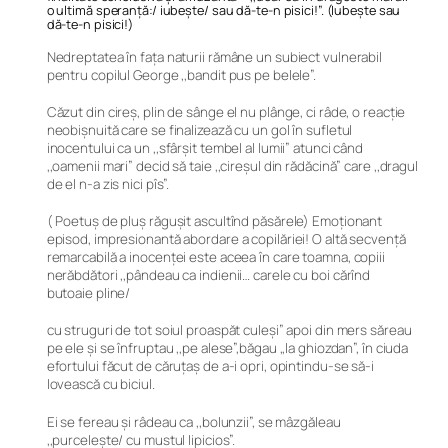
o ultimă speranță:/ iubește/ sau dă-te-n pisici!”. (Iubește sau
dă-te-n pisici!)
Nedreptatea în fața naturii rămâne un subiect vulnerabil
pentru copilul George ,,bandit pus pe belele”.
Căzut din cireș, plin de sânge el nu plânge, ci râde, o reacție
neobișnuită care se finalizează cu un gol în sufletul
inocentului ca un ,,sfârșit tembel al lumii” atunci când
,,oamenii mari” decid să taie ,,cireșul din rădăcină” care ,,dragul
de el n-a zis nici pîs”.
( Poetuş de pluş răguşit ascultînd păsărele) Emoționant
episod, impresionantă abordare a copilăriei! O altă secvență
remarcabilă a inocenței este aceea în care toamna, copiii
nerăbdători ,,pândeau ca indienii… carele cu boi cărînd
butoaie pline/
cu struguri de tot soiul proaspăt culeși” apoi din mers săreau
pe ele și se înfruptau ,,pe alese”,băgau ,,la ghiozdan”, în ciuda
efortului făcut de căruțaș de a-i opri, opintindu-se să-i
lovească cu biciul.
Ei se fereau și râdeau ca ,,bolunzii”, se mâzgăleau
,,purcelește/ cu mustul lipicios”.