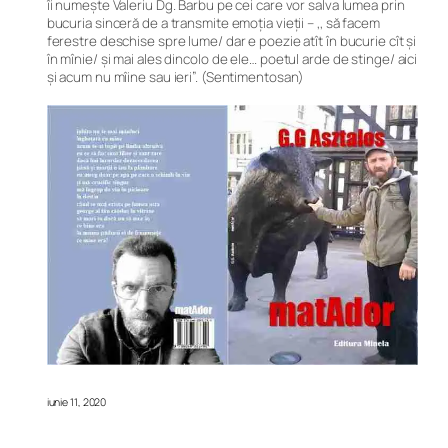
îi numește Valeriu Dg. Barbu pe cei care vor salva lumea prin
bucuria sinceră de a transmite emoția vieții – ,, să facem
ferestre deschise spre lume/ dar e poezie atît în bucurie cît şi
în mînie/ şi mai ales dincolo de ele… poetul arde de stinge/ aici
şi acum nu mîine sau ieri”. (Sentimentosan)
iunie 11, 2020