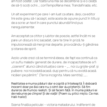
am fost odată!; Dar toată luna mai se decembrie și e o ceață
de să-ți scoți ochii…; conTempoRana mea; Trandafiriada; etc.
Un alt experiment pe care l-am luat ca atare, deși, ca editor
îmi este greu să-l accept, este acela de a pune punct în titlu și
de a scrie un text în care punctul abundă fiind pus
neregulamentar.
Am acceptat ca cititor ș iubitor de poezie, astfel încât mi se
pare un discurs liric sacadat, care te ține în priză, te
impulsionează să mergi mai departe, provocându-ți gândirea
și starea de spirit.
Acolo unde crezi că se termină ideea, de fapt ea continuă ca
un suflu maladiv generat de durere, de incapacitatea de a fi
,,coerent” atunci când situația o cere – ,,… noi cu grijile-praf. şi
pulbere. noi niciodată acasă. duși pentru că nu există acasă.
nicăieri pe pămînt.” (Terra incognita. Mare sentita); ,,…
Realitatea e muma pădurii dar e copilă şi înțeleaptă. Îi doboară
inocent doar pe ăia care nu o simt dar au pretenții. Să fim
dureros de frumos realişti. Şi să facem față. În muma pădurii ei
de nebunie pe cîmpie! Și de viață! (Poem cu pitici mişto. Ce mai.
Haili-hailo!)
Scena finală a peliculei – victoria matadorului. Indiferent de