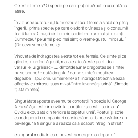
Ce este femeia? O specie pe care puțini bărbați o acceptă ca
atare.
În viziunea autorului ,,Dumnezeu a făcut femeia slabă de plîng
îngerii… prima specie/ pe care o adoră o vînează şi o consumă
toată lumea// muşti din femeie ca dintr-un animal şi te simţi
Dumnezeu/ pe urmă pleci mai simţi o vreme gustul mirosul…”
(De ceva vreme femeile)
Vinovată de îndrăgosteală este tot ea, femeia. Ce simte și ce
gândește un îndrăgostit, mai ales dacă este poet, doar
versurile lui grăiesc – ,,… dintotdeauna/ dragostea se simte/
nu se spune/ e dată dragului/ dar se simte în neștire//
degeaba îi spui omului măinene/ a fi îndrăgostit echivalează
olfactiv/ cu mirosul suav mixat/ între lavandă şi urină” (Simt de
îţi stă mintea)
Singurătatea poate avea multe conotații în poezia lui George
A. Ea sălășluiește în cuvântul poeților -,,acești Lacrima lu’
Ovidiu expulzată din fericire la capătul lumii”. Poetul își scrie
capodopera în compania ei considerând-o ,,binecuvîntare un
privilegiu/ a fi singur e a realiza că ai scăpat întreg în sfîrșit/
e singurul mediu în care povestea merge mai departe”.