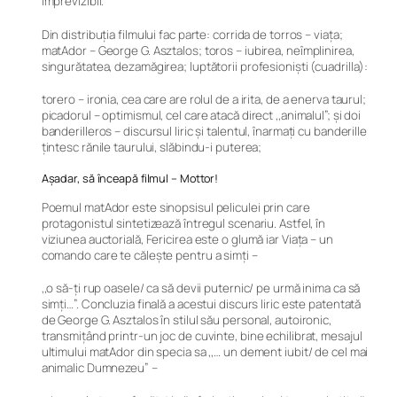
imprevizibil.
Din distribuția filmului fac parte: corrida de torros – viața;
matAdor – George G. Asztalos; toros – iubirea, neîmplinirea,
singurătatea, dezamăgirea; luptătorii profesioniști (cuadrilla):
torero – ironia, cea care are rolul de a irita, de a enerva taurul;
picadorul – optimismul, cel care atacă direct ,,animalul”; și doi
banderilleros – discursul liric și talentul, înarmaţi cu banderille
ţintesc rănile taurului, slăbindu-i puterea;
Așadar, să înceapă filmul – Mottor!
Poemul matAdor este sinopsisul peliculei prin care
protagonistul sintetizează întregul scenariu. Astfel, în
viziunea auctorială, Fericirea este o glumă iar Viața – un
comando care te călește pentru a simți –
,,o să-ți rup oasele/ ca să devii puternic/ pe urmă inima ca să
simți…”. Concluzia finală a acestui discurs liric este patentată
de George G. Asztalos în stilul său personal, autoironic,
transmițând printr-un joc de cuvinte, bine echilibrat, mesajul
ultimului matAdor din specia sa ,,… un dement iubit/ de cel mai
animalic Dumnezeu” –