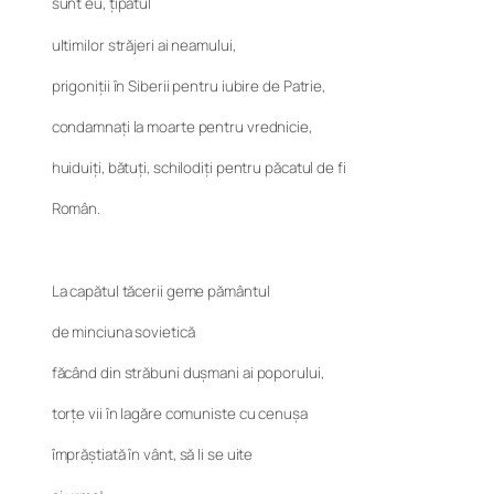
sunt eu, țipătul
ultimilor străjeri ai neamului,
prigoniții în Siberii pentru iubire de Patrie,
condamnați la moarte pentru vrednicie,
huiduiți, bătuți, schilodiți pentru păcatul de fi
Român.
La capătul tăcerii geme pământul
de minciuna sovietică
făcând din străbuni dușmani ai poporului,
torțe vii în lagăre comuniste cu cenușa
împrăștiată în vânt, să li se uite