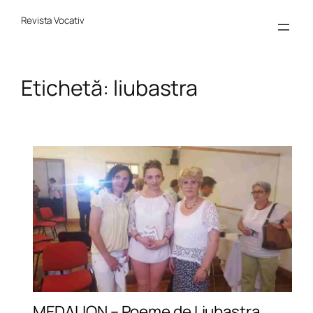
Sari
la
Revista Vocativ
conținut
Etichetă:
liubastra
MEDALION – Poeme de Liubastra