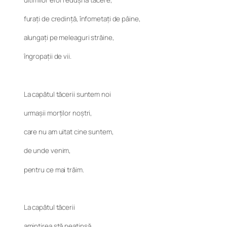
furați de credință, înfometați de pâine,
alungați pe meleaguri străine,
îngropații de vii.
La capătul tăcerii suntem noi
urmașii morților noștri,
care nu am uitat cine suntem,
de unde venim,
pentru ce mai trăim.
La capătul tăcerii
amintirea stă neatinsă.