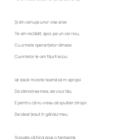
Și din cenușa unor vise arse
Te-am reclădit, apoi, pe un cer nou,
Cu urmele speranțelor rămase
Cuvintelor le-am făurit ecou.
Iar dacă-mi este teamă să m-apropii
De zămislirea mea, de visul tău,
E pentru că nu vreau să spulber stropii
De ideal țesut în gândul meu.
Și poate că fiind doar o fantasmă,