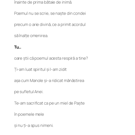
înainte de prima bătaie de inimă.
Poemul nu se scrie, se naște din condei
precum o arie divină, ce a primit acordul
să înalțe omenirea.
Tu…
oare știi că poemul acesta respiră a tine?
Ți-am luat spiritul și l-am zidit
așa cum Manole și-a ridicat mănăstirea
pe sufletul Anei.
Te-am sacrificat ca pe un miel de Paște
în poemele mele
și nu ți-a spus nimeni.