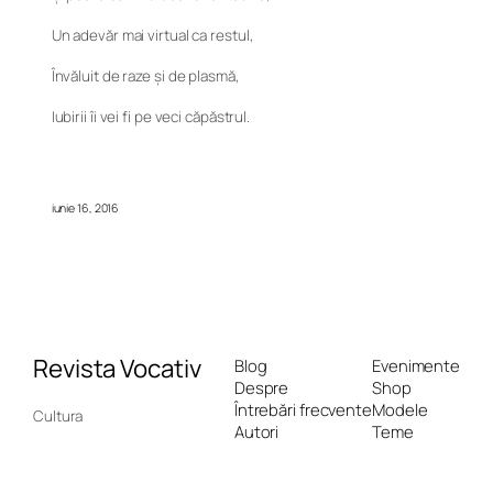
Un adevăr mai virtual ca restul,
Învăluit de raze și de plasmă,
Iubirii îi vei fi pe veci căpăstrul.
iunie 16, 2016
Revista Vocativ
Blog
Evenimente
Despre
Shop
Întrebări frecvente
Modele
Cultura
Autori
Teme