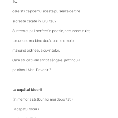
Tu…
oare știi că poemul acesta pulsează de tine
și crește cetate în jurul tău?
Suntem cuplul perfect în poezie, necunoscutule;
te cunosc mai bine decât palmele mele
mânuind bidineaua cuvintelor.
Oare știi că ți-am sfințit sângele, jertfindu-l
pe altarul Marii Deveniri?
La capătul tăcerii
(în memoria străbunilor mei deportați)
La capătul tăcerii