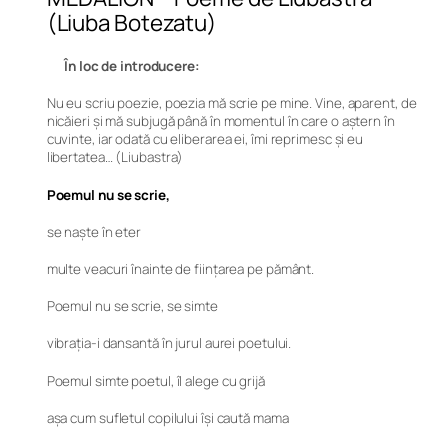
(Liuba Botezatu)
În loc de introducere:
Nu eu scriu poezie, poezia mă scrie pe mine. Vine, aparent, de
nicăieri și mă subjugă până în momentul în care o aștern în
cuvinte, iar odată cu eliberarea ei, îmi reprimesc și eu
libertatea… (Liubastra)
Poemul nu se scrie,
se naște în eter
multe veacuri înainte de ființarea pe pământ.
Poemul nu se scrie, se simte
vibrația-i dansantă în jurul aurei poetului.
Poemul simte poetul, îl alege cu grijă
așa cum sufletul copilului își caută mama