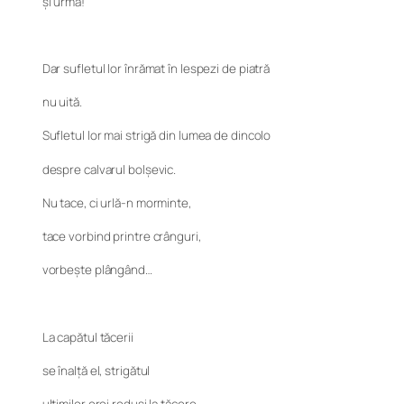
și urma!
Dar sufletul lor înrămat în lespezi de piatră
nu uită.
Sufletul lor mai strigă din lumea de dincolo
despre calvarul bolșevic.
Nu tace, ci urlă-n morminte,
tace vorbind printre crânguri,
vorbește plângând…
La capătul tăcerii
se înalță el, strigătul
ultimilor eroi reduși la tăcere,