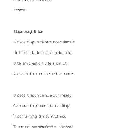
Arzând…
Elucubrații lirice
Și dacă-ți spun că te cunosc demult,
De foarte de demult și de departe,
Și te-am creat din vise și din lut
Așa cum din neant se scrie-o carte.
Și dacă-ți spun că nu e Dumnezeu
Cel care din pământ ți-a dat ființă,
În ochiul minții din lăuntrul meu
Te-am adunat sămânță cu sămânță.