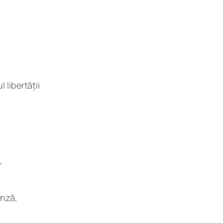
 libertății
,
ânză,
.