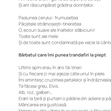
Și am răscumpărat grădina dorințelor.
Pasiunea cerului- frumusețea
Păcatele strămoșești-tinerețea
O, ecouri suave ale înaltelor slăbiciuni!
Toate sunt ale mele
Și de toate sunt condamnată pe vecie la cântul
Bărbatul care îmi punea trandafiri la piept
Ultimii spini erau în anii tăi tineri
Și cu fiecare zi mai așezai câte unul în piele.
Îmi amintesc cruzimea petalelor și îndrăzneala
Te făceai greu, Elvis.
Alb, roz, galben…
Eram la țară și purtam o pălărie din adiere și p
Mâncarea era gustoasă,
Nimeni nu știa ultima bucurie ce mi-o făcuseși