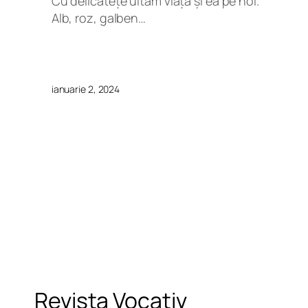
Cu delicatețe uităm viața și ea pe noi.
Alb, roz, galben…
ianuarie 2, 2024
Revista Vocativ