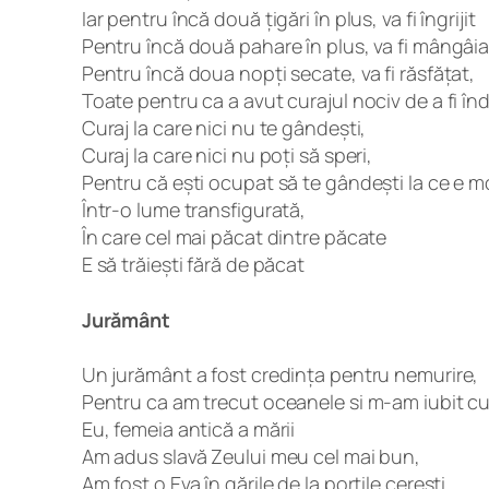
Iar pentru încă două țigări în plus, va fi îngrijit
Pentru încă două pahare în plus, va fi mângâia
Pentru încă doua nopți secate, va fi răsfățat,
Toate pentru ca a avut curajul nociv de a fi în
Curaj la care nici nu te gândești,
Curaj la care nici nu poți să speri,
Pentru că ești ocupat să te gândești la ce e mo
Într-o lume transfigurată,
În care cel mai păcat dintre păcate
E să trăiești fără de păcat
Jurământ
Un jurământ a fost credința pentru nemurire,
Pentru ca am trecut oceanele si m-am iubit c
Eu, femeia antică a mării
Am adus slavă Zeului meu cel mai bun,
Am fost o Eva în gările de la porțile cerești