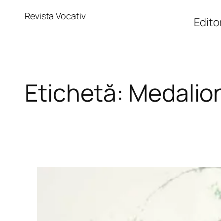
Sari
Revista Vocativ
la
Editor
conținut
Etichetă:
Medalio