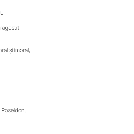
t,
drăgostit,
ral și imoral,
u Poseidon,