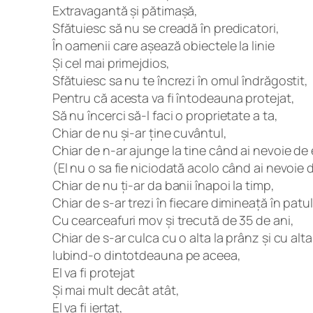
Extravagantă și pătimașă,
Sfătuiesc să nu se creadă în predicatori,
În oamenii care așează obiectele la linie
Și cel mai primejdios,
Sfătuiesc sa nu te încrezi în omul îndrăgostit,
Pentru că acesta va fi întodeauna protejat,
Să nu încerci să-l faci o proprietate a ta,
Chiar de nu și-ar ține cuvântul,
Chiar de n-ar ajunge la tine când ai nevoie de 
(El nu o sa fie niciodată acolo când ai nevoie d
Chiar de nu ți-ar da banii înapoi la timp,
Chiar de s-ar trezi în fiecare dimineață în pat
Cu cearceafuri mov și trecută de 35 de ani,
Chiar de s-ar culca cu o alta la prânz și cu alta
Iubind-o dintotdeauna pe aceea,
El va fi protejat
Și mai mult decât atât,
El va fi iertat,