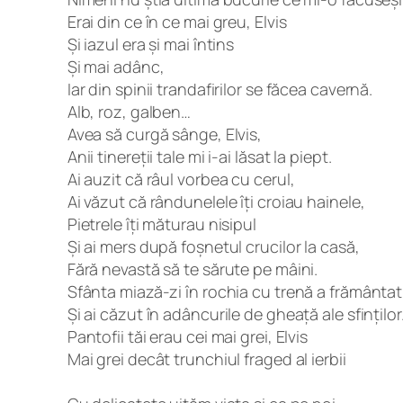
Erai din ce în ce mai greu, Elvis
Și iazul era și mai întins
Și mai adânc,
Iar din spinii trandafirilor se făcea cavernă.
Alb, roz, galben…
Avea să curgă sânge, Elvis,
Anii tinereții tale mi i-ai lăsat la piept.
Ai auzit că râul vorbea cu cerul,
Ai văzut că rândunelele îți croiau hainele,
Pietrele îți măturau nisipul
Și ai mers după foșnetul crucilor la casă,
Fără nevastă să te sărute pe mâini.
Sfânta miază-zi în rochia cu trenă a frământat
Și ai căzut în adâncurile de gheață ale sfinților
Pantofii tăi erau cei mai grei, Elvis
Mai grei decât trunchiul fraged al ierbii