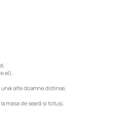
el,
e el),
ul unei alte doamne distinse,
 la masa de seară și totuși,