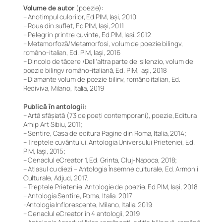
Volume de autor
(poezie):
– Anotimpul culorilor, Ed.PIM, Iași, 2010
– Roua din suflet, Ed.PIM, Iaşi, 2011
– Pelegrin printre cuvinte, Ed.PIM, Iași, 2012
– Metamorfoză/Metamorfosi, volum de poezie bilingv,
româno-italian, Ed. PIM, Iaşi, 2016
– Dincolo de tăcere /Dell’altra parte del silenzio, volum de
poezie bilingv româno-italiană, Ed. PIM, Iaşi, 2018
– Diamante volum de poezie bilinv, româno italian, Ed.
Rediviva, Milano, Italia, 2019
Publică în antologii:
– Artă sfâşiată (73 de poeţi contemporani), poezie, Editura
Arhip Art Sibiu, 2011;
– Sentire, Casa de editura Pagine din Roma, Italia, 2014;
– Treptele cuvântului. Antologia Universului Prieteniei, Ed.
PIM, Iaşi, 2015;
– Cenaclul eCreator 1, Ed. Grinta, Cluj-Napoca, 2018;
– Atlasul cu diezi – Antologia Însemne culturale, Ed. Armonii
Culturale, Adjud, 2017.
– Treptele Prieteniei.Antologie de poezie, Ed.PIM, Iaşi, 2018
– Antologia Sentire, Roma, Italia. 2017
-Antologia Inflorescente, Milano, Italia, 2019
– Cenaclul eCreator în 4 antologii, 2019