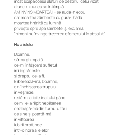
încât scapă coasa alături de destinul celui vizat
atunci minunea se întâmplă
AM ÎNVINS MOARTEA! – se aude-n ecou
dar moartea zâmbește cu gura-i hâdă
moartea hrănită cu lumină
privește spre apa sâmbetei și exclamă:
”nimeni nu învinge trecerea efemerului în absolut”
Hora ielelor
Doamne,
sârma ghimpată
ce-mi înfășoară sufletul
îmi îngrădește
și dreptul de-a fi.
Eliberează-mă, Doamne,
din închisoarea trupului
în veșnicie,
redă-mi aripile înaltului gând
ce mi le-a răpit nepăsarea
dezleagă-mă din turnul uitării
de sine și poartă-mă
în vîltoarea
iubirii profunde
într-o horă a ielelor