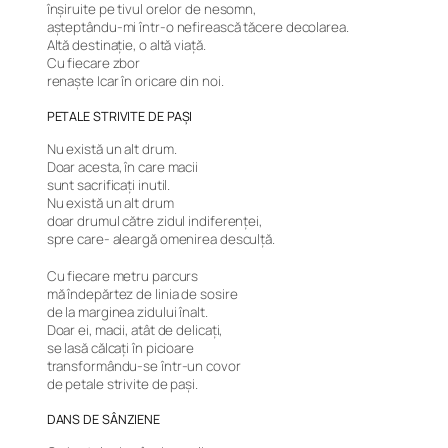
înșiruite pe tivul orelor de nesomn,
așteptându-mi într-o nefirească tăcere decolarea.
Altă destinație, o altă viață.
Cu fiecare zbor
renaște Icar în oricare din noi.
PETALE STRIVITE DE PAȘI
Nu există un alt drum.
Doar acesta, în care macii
sunt sacrificați inutil.
Nu există un alt drum
doar drumul către zidul indiferenței,
spre care- aleargă omenirea desculță.
Cu fiecare metru parcurs
mă îndepărtez de linia de sosire
de la marginea zidului înalt.
Doar ei, macii, atât de delicați,
se lasă călcați în picioare
transformându-se într-un covor
de petale strivite de pași.
DANS DE SÂNZIENE