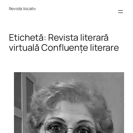
Sari
la
Revista Vocativ
conținut
Etichetă:
Revista literară
virtuală Confluențe literare