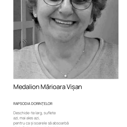
Medalion Mărioara Vișan
RAPSODIA DORINȚELOR
Deschide-te larg, suflete
azi, mai ales azi,
pentru ca și soarele să absoarbă