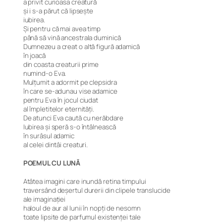
a privit curioasa creatură
și i s-a părut că lipsește
iubirea.
Și pentru că mai avea timp
până să vină ancestrala duminică
Dumnezeu a creat o altă figură adamică
în joacă
din coasta creaturii prime
numind-o Eva.
Mulțumit a adormit pe clepsidra
în care se-adunau vise adamice
pentru Eva în jocul ciudat
al împletitelor eternități.
De atunci Eva caută cu nerăbdare
Iubirea și speră s-o întâlnească
în surâsul adamic
al celei dintâi creaturi.
POEMUL CU LUNĂ
Atâtea imagini care inundă retina timpului
traversând deșertul durerii din clipele translucide
ale imaginației
haloul de aur al lunii în nopți de nesomn
toate lipsite de parfumul existenței tale