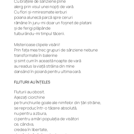
Cu brațele de sânziene pline
alerg prin visul unei nopți de vară.
Cu flori și-nmiresmate ierburi
poiana alunecă parcă spre ceruri
rămâne în juru-mi doar un foșnet de platani
și de ferigi plăpânde
tulburându-mi timpul tăcerii.
Misterioase clipele visării!
Prin fața mea trec grupuri de sânziene nebune
transformate în balerine
și simt cum în această noapte de vară
au readus la viață străina din mine
dansând în poiană pentru ultima oară.
FLUTURII AU ÎNȚELES
Fluturii au obosit.
Așezați ciorchine
pe trunchiurile goale ale nimfelor din țări străine,
se reproduc într-o tăcere absolută,
nu pentru a zbura,
ci pentru a mări populația de visători
ce, cândva,
credea în libertate,