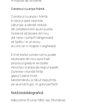
în nopțile de Sînziene.
Condorul cu aripa frântă
Condorul cu aripa-i frântă
în zborul spre veşnicie,
căzut pe-a căinţei redută
din cetatea inimii acum pustie
încearcă să zboare din nou
dar rana-i cumplit sângerează
iar ţipătu-i e un ecou
al Lunii ce-n noapte-l veghează.
E trist bietul condor că nu poate
să zboare din nou spre înalt
pe piscul golaş el se zbate
strivindu-şi aripa de negrul bazalt.
Durerea-i inundă fiinţa
glasul îi piere încet
blestemându-şi tăcut neputinţa
se-aruncă în gol…în golul perfect!
Notă biobibliografică
Născută la 19 iunie 1956, Iași (România).