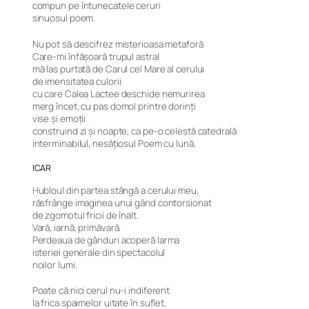
compun pe întunecatele ceruri
sinuosul poem.
Nu pot să descifrez misterioasa metaforă
Care-mi înfășoară trupul astral
mă las purtată de Carul cel Mare al cerului
de imensitatea culorii
cu care Calea Lactee deschide nemurirea
merg încet, cu pas domol printre dorinți
vise și emoții
construind zi și noapte, ca pe-o celestă catedrală
interminabilul, nesățiosul Poem cu lună.
ICAR
Hubloul din partea stângă a cerului meu,
răsfrânge imaginea unui gând contorsionat
de zgomotul fricii de înalt.
Vară, iarnă, primăvară.
Perdeaua de gânduri acoperă larma
isteriei generale din spectacolul
noilor lumi.
Poate că nici cerul nu-i indiferent
la frica spaimelor uitate în suflet,