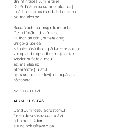
din infinitatea Luminii tale!
După dărâmarea suferindelor porți
lasă-ți iubirea să inunde tot universul
azi, mai ales azi.
Bucură ochii cu imaginile îngerilor
Ce i-ai întâlnit doar în vise.
Nu închide ochii, suflete drag,
Strigă-ți iubirea
și toate păsările din pădurile existenței
vor aplauda rapsodia dorințelor tale!
Așadar, suflete al meu,
azi, mai ales azi,
eliberează-ți urâtul
ajută aripile celor loviți de nepăsare
să zboare,
Azi, mai ales azi…
ADAMICUL SURÂS
Când Dumnezeu a creat omul
în cea de-a șasea cosmică zi
și l-a numit Adam
s-a odihnit câteva clipe