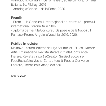
– Antologia Acorduri lirice românești, ediție bilingvă, română
italiana, Ed. PIM Iași, 2019
– Antologia Cenaclul de la Roma, 2020.
Premii:
– Premiul I la Concursul internațional de literatură – premiul
internaţional Corona Italia, 2016
-Diplomă de merit la Concursul de poezie de la Napoli „ Il
Parnaso-Premio Angelo la Vecchia” 2019, 2020.
Publica în reviste:
Moldova Literară, editată de Liga Scriitorilor- Fil. Iaşi, Nomen
Artis, Eminesciana, Revista literară virtuală Confluențe
literare, Revista virtuală eCreator, Surâsul Bucovinei,
FeedBack,Vatra Veche, Zona Literară, Poezia, Convorbiri
Literare, Literatură și Artă, Chișinău.
iunie 10, 2020