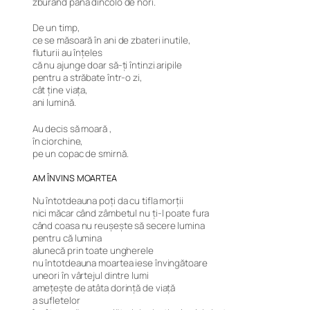
zburând până dincolo de nori.
De un timp,
ce se măsoară în ani de zbateri inutile,
fluturii au înțeles
că nu ajunge doar să-ți întinzi aripile
pentru a străbate într-o zi,
cât ține viața,
ani lumină.
Au decis să moară ,
în ciorchine,
pe un copac de smirnă.
AM ÎNVINS MOARTEA
Nu întotdeauna poți da cu tifla morții
nici măcar când zâmbetul nu ți-l poate fura
când coasa nu reușește să secere lumina
pentru că lumina
alunecă prin toate ungherele
nu întotdeauna moartea iese învingătoare
uneori în vârtejul dintre lumi
amețește de atâta dorință de viață
a sufletelor