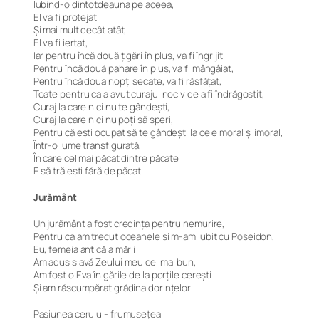
Iubind-o dintotdeauna pe aceea,
El va fi protejat
Și mai mult decât atât,
El va fi iertat,
Iar pentru încă două țigări în plus, va fi îngrijit
Pentru încă două pahare în plus, va fi mângâiat,
Pentru încă doua nopți secate, va fi răsfățat,
Toate pentru ca a avut curajul nociv de a fi îndrăgostit,
Curaj la care nici nu te gândești,
Curaj la care nici nu poți să speri,
Pentru că ești ocupat să te gândești la ce e moral și imoral,
Într-o lume transfigurată,
În care cel mai păcat dintre păcate
E să trăiești fără de păcat
Jurământ
Un jurământ a fost credința pentru nemurire,
Pentru ca am trecut oceanele si m-am iubit cu Poseidon,
Eu, femeia antică a mării
Am adus slavă Zeului meu cel mai bun,
Am fost o Eva în gările de la porțile cerești
Și am răscumpărat grădina dorințelor.
Pasiunea cerului- frumusețea