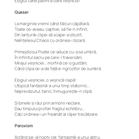
Elogiul cărei patimi e oare veșnicia?
Quasar
La marginile vremii când tâlcuri căpătară,
Toate ce-aveau, captive, să fie-n infinit,
Din lanțurile clipei să scape-a izbutit,
Neînțelesul Chaos cu ordinea-i bizară.
Primejdiosul Poate ce-aduce cu-a sa umbră,
În infinitul sacru pe care-l traversăm,
Mirajul veșniciei… morfină ce-o gustăm,
Când clipa ce-a de față e-ngrozitor de sumbră.
Elogiul veșniciei, o veșnică risipă!
Utopică fantasmă-a unui timp statornic…
Neprevăzutul, tainic, înmugurește-n clipă.
Și binele și răul prin armonii neclare,
Dau timpului profan fragilul echilibru…
Căci ordinea-i un freamăt al clipei trecătoare.
Paroxism
Arzând pe-al nopții cer, fantasmă-a unui astru,