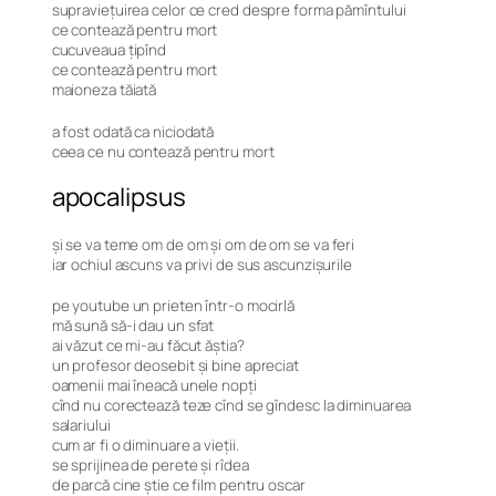
supraviețuirea celor ce cred despre forma pămîntului
ce contează pentru mort
cucuveaua țipînd
ce contează pentru mort
maioneza tăiată
a fost odată ca niciodată
ceea ce nu contează pentru mort
apocalipsus
și se va teme om de om și om de om se va feri
iar ochiul ascuns va privi de sus ascunzișurile
pe youtube un prieten într-o mocirlă
mă sună să-i dau un sfat
ai văzut ce mi-au făcut ăștia?
un profesor deosebit și bine apreciat
oamenii mai îneacă unele nopți
cînd nu corectează teze cînd se gîndesc la diminuarea
salariului
cum ar fi o diminuare a vieții.
se sprijinea de perete și rîdea
de parcă cine știe ce film pentru oscar