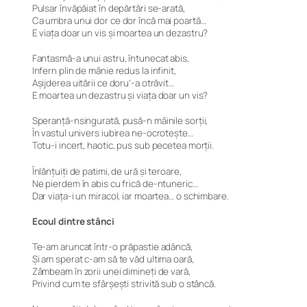
Pulsar învăpăiat în depărtări se-arată,
Ca umbra unui dor ce dor încă mai poartă…
E viața doar un vis și moartea un dezastru?
Fantasmă-a unui astru, întunecat abis,
Infern plin de mânie redus la infinit,
Așijderea uitării ce doru’-a otrăvit…
E moartea un dezastru și viața doar un vis?
Speranță-nsingurată, pusă-n mâinile sorții,
În vastul univers iubirea ne-ocrotește…
Totu-i incert, haotic, pus sub pecetea morții.
Înlănțuiți de patimi, de ură și teroare,
Ne pierdem în abis cu frică de-ntuneric…
Dar viața-i un miracol, iar moartea… o schimbare.
Ecoul dintre stânci
Te-am aruncat într-o prăpastie adâncă,
Și am sperat c-am să te văd ultima oară,
Zâmbeam în zorii unei dimineți de vară,
Privind cum te sfârșești strivită sub o stâncă.