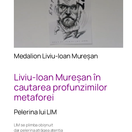
Medalion Liviu-Ioan Mureșan
Liviu-Ioan Mureșan în
cautarea profunzimilor
metaforei
Pelerina lui LIM
LIM se plimba obișnuit
dar pelerina atrăgea atenția