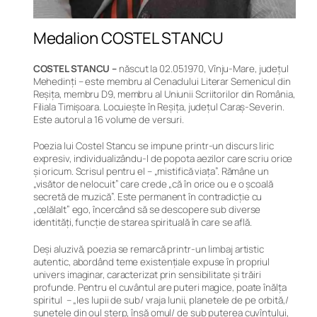
Medalion COSTEL STANCU
COSTEL STANCU –
născut la 02.05.1970, Vînju-Mare, judeţul
Mehedinţi – este membru al Cenaclului Literar
Semenicul
din
Reşiţa, membru D9, membru al Uniunii Scriitorilor din România,
Filiala Timişoara. Locuieşte în Reşiţa, judeţul Caraş-Severin.
Este autorul a 16 volume de versuri.
Poezia lui Costel Stancu se impune printr-un discurs liric
expresiv, individualizându-l de popota aezilor care scriu orice
și oricum. Scrisul pentru el – „mistifică viața”. Rămâne un
„visător de nelocuit” care crede „că în orice ou e o școală
secretă de muzică”. Este permanent în contradicție cu
„celălalt” ego, încercând să se descopere sub diverse
identități, funcție de starea spirituală în care se află.
Deși aluzivă, poezia se remarcă printr-un limbaj artistic
autentic, abordând teme existențiale expuse în propriul
univers imaginar, caracterizat prin sensibilitate și trăiri
profunde. Pentru el cuvântul are puteri magice, poate înălța
spiritul – „Ies lupii de sub/ vraja lunii, planetele de pe orbită,/
sunetele din oul sterp, însă omul/ de sub puterea cuvîntului,