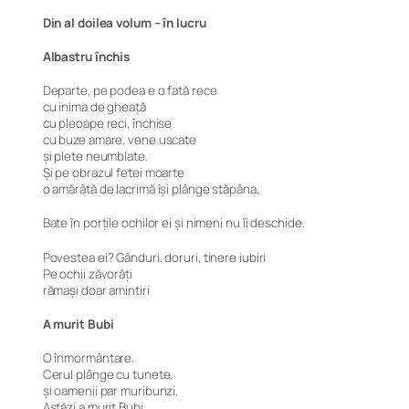
Din al doilea volum – în lucru
Albastru închis
Departe, pe podea e o fată rece
cu inima de gheață
cu pleoape reci, închise
cu buze amare, vene uscate
și plete neumblate.
Și pe obrazul fetei moarte
o amărâtă de lacrimă își plânge stăpâna.
Bate în porțile ochilor ei și nimeni nu îi deschide.
Povestea ei? Gânduri, doruri, tinere iubiri
Pe ochii zăvorâți
rămași doar amintiri
A murit Bubi
O înmormântare.
Cerul plânge cu tunete,
și oamenii par muribunzi.
Astăzi a murit Bubi.