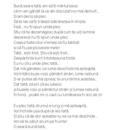
Bună seara tată, am să îți mărturisesc
că m-am gândit la ce am discutat noi mai demult…
Și am decis să plec.
Să te las să îți trăiești bătrânețea în liniște
Însă… nu îți spun unde plec.
Știu că te dezamăgesc după cum te uiți la mine
deoarece nu îți spun unde plec.
Ceasul bate că e vremea să fiu bărbat
și să fiu pe picoarele mele!
Tată… ești trist. Știu că ești trist…
Despărțirile sunt întotdeauna triste
Eu nu știu unde plec tată…
Dar mă gândesc ce lume deschisă mă așteaptă.
Voi întâlni buze roșii, pământ străin, lume nebună
S-ar putea să mă opresc la unul dintre acestea…
Dar tată, să știi că eu iubesc
și buzele roșii și pământul străin și lumea nebună
În fond… poate mi-o caut cu lumânarea în zori de zi!
Eu plec tată, drumul e lung și mă așteaptă…
Voi închide ușa după ce ies tată,
Și știu că de dor aceasta nu se va mai deschide…
Am să te sărut acum pe frunte!
O seară bună tată…