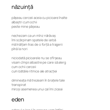
năzuință
pășeau cerceii aceia cu picioare înalte
albaștri cum ochii
peste mine pășeau
nechezam ca un mînz nărăvaș
îmi scărpinam spatele de iarbă
mă înălțam tras de o forță a tragerii
pînă la nori
niciodată picioarele nu se sfîrșeau
visam cîmpii albastre pe care să alerg
cum ochii cerceii
cum bătăile ritmice ale atracției
dimineața mă trezeam în brațele tale
transpirat
miroși asemenea unui cal îmi ziceai
eden