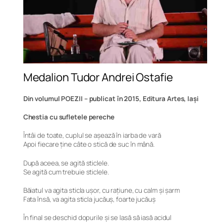
Medalion Tudor Andrei Ostafie
Din volumul POEZII – publicat în 2015, Editura Artes, Iași
Chestia cu sufletele pereche
Întâi de toate, cuplul se așează în iarba de vară
Apoi fiecare ține câte o stică de suc în mână.
După aceea, se agită sticlele.
Se agită cum trebuie sticlele.
Băiatul va agita sticla ușor, cu rațiune, cu calm și șarm
Fata însă, va agita sticla jucăuș, foarte jucăuș
În final se deschid dopurile și se lasă să iasă acidul