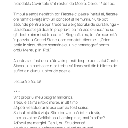
niciodată./ Cuvintele sînt resturi de tăcere. Cercuri/ de foc.
Timpul aleargă nepărtinitor. Fiecare clipă are înaltul ei, fiecare
oră ramifică viața într-un concept al nemuririi. Nu te poți
ascunde pentru a opri trecerea alergătorului de cursă lungă –
„La adăpost ești doar în propria-ți palmă, acolo unde/ nu se
gîndește nimeni să te caute.”. Singurătatea, temă recurentă
în poezia lui Costel Stancu, are conotații diverse – „Orice
beție în singurătate seamănă cu un cinematograf pentru
orbi./ Mereu plin. Rîzi.”
Acestea au fost doar câteva impresii despre poezia lui Costel
Stancu, un poet care n-ar trebui să lipsească din bibliotca de
suflet a niciunui iubitor de poezie.
Lectură plăcută!
* * *
Sînt propriul meu biograf mincinos.
Trebuie să mă întorc mereu în alt timp,
să potrivesc lucrurile așa cum au fost scrise.
Scrisul mistifică viața. Știe cineva dacă, într-adevăr,
l-am salvat pe Celălalt sau l-am împins și mai în adînc?
Adîncul are margini. Cerul, nu. Știu doar că