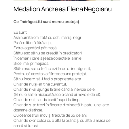
Medalion Andreea Elena Negoianu
Cei îndrăgostiți sunt mereu protejați
Eu sunt,
Așa numita om, fată cu ochi mari și negri
Pasăre liberă fără aripi,
Extravagantă și pătimașă,
Sfătuiesc să nu se creadă în predicatori,
În oamenii care așează obiectele la linie
Și cel mai primejdios,
Sfătuiesc sa nu te încrezi în omul îndrăgostit,
Pentru că acesta va fi întodeauna protejat,
Să nu încerci să-l faci o proprietate a ta,
Chiar de nu și-ar ține cuvântul,
Chiar de n-ar ajunge la tine când ai nevoie de el,
(El nu o sa fie niciodată acolo când ai nevoie de el),
Chiar de nu ți-ar da banii înapoi la timp,
Chiar de s-ar trezi în fiecare dimineață în patul unei alte
doamne distinse,
Cu cearceafuri mov și trecută de 35 de ani,
Chiar de s-ar culca cu o alta la prânz și cu alta la masa de
seară și totuși,