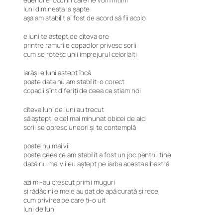
edenul e locul în care ne vom întîlni
luni dimineața la șapte
așa am stabilit ai fost de acord să fii acolo
e luni te aștept de cîteva ore
printre ramurile copacilor privesc sorii
cum se rotesc unii împrejurul celorlalți
iarăși e luni aștept încă
poate data nu am stabilit-o corect
copacii sînt diferiți de ceea ce știam noi
cîteva luni de luni au trecut
să aștepți e cel mai minunat obicei de aici
sorii se opresc uneori și te contemplă
poate nu mai vii
poate ceea ce am stabilit a fost un joc pentru tine
dacă nu mai vii eu aștept pe iarba acesta albastră
azi mi-au crescut primii muguri
și rădăcinile mele au dat de apă curată și rece
cum privirea pe care ți-o uit
luni de luni