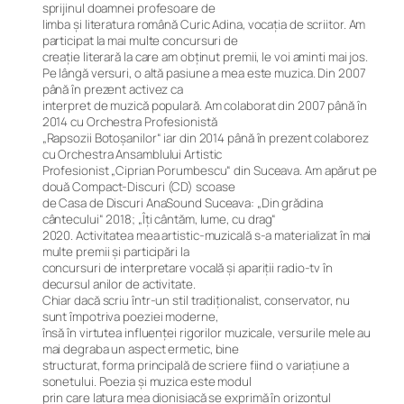
sprijinul doamnei profesoare de
limba și literatura română Curic Adina, vocația de scriitor. Am
participat la mai multe concursuri de
creație literară la care am obținut premii, le voi aminti mai jos.
Pe lângă versuri, o altă pasiune a mea este muzica. Din 2007
până în prezent activez ca
interpret de muzică populară. Am colaborat din 2007 până în
2014 cu Orchestra Profesionistă
„Rapsozii Botoșanilor“ iar din 2014 până în prezent colaborez
cu Orchestra Ansamblului Artistic
Profesionist „Ciprian Porumbescu“ din Suceava. Am apărut pe
două Compact-Discuri (CD) scoase
de Casa de Discuri AnaSound Suceava: „Din grădina
cântecului“ 2018; „Îți cântăm, lume, cu drag“
2020. Activitatea mea artistic-muzicală s-a materializat în mai
multe premii și participări la
concursuri de interpretare vocală și apariții radio-tv în
decursul anilor de activitate.
Chiar dacă scriu într-un stil tradiționalist, conservator, nu
sunt împotriva poeziei moderne,
însă în virtutea influenței rigorilor muzicale, versurile mele au
mai degraba un aspect ermetic, bine
structurat, forma principală de scriere fiind o variațiune a
sonetului. Poezia și muzica este modul
prin care latura mea dionisiacă se exprimă în orizontul