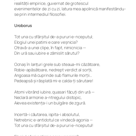
realității empirice, guvernat de grotescul
evenimentelor de zi cu zi, latura mea apolinică manifestându-
se prin intermediul filosofiei.
Uroborus
Tot una cu sfârșitul de-a pururi e-nceputul;
Elogiul unei patimi e oare veșnicia?
Otravă-a unei clipe, în fapt, nimicnicia —
Din ură sau iubire e zămislit sărutul?
Ocnaș în lanțuri grele sub steaua-mi căzătoare,
Robie-apăsătoare, nedrept verdict al sorții,
Angoasa mă cuprinde sub flamurile morții…
Pedeapsă și răsplată mi-e calda-ți sărutare!
Atomi vibrând iubire, quasari făcuți din ură —
Neclară armonie a-ntregului distopic,
Aievea existența-i un bulgăre de zgură.
Incertă-i căutarea, ispita-i absolutul,
Netrebnic e-antidotul ce vindecă-agonia —
Tot una cu sfârșitul de-a pururi e-nceputul!