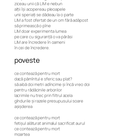
ziceau unii că LIM e nebun
alții își acopereau pleoapele
unii speriați se dădeau la o parte
LIM a fost ofertat de un om fără adăpost
să primească o pîne
LIM doar experimenta lumea
pe care cu siguranță o va părăsi
LIM are încredere în oameni
în cei de încredere.
poveste
ce contează pentru mort
dacă pămîntul e sferic sau plat?
să aibă doi metri adîncime și încă vreo doi
pentru rădăcinile arborilor
lacrimile nu trec prin filtrul acela
gîndurile și razele presupusului soare
așișderea
ce contează pentru mort
fetișul alăturat animalul sacrificat aurul
ce contează pentru mort
moartea