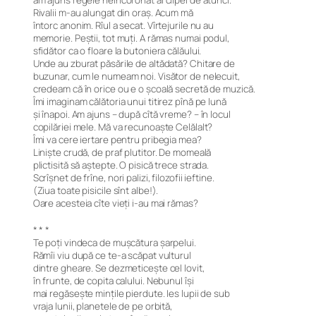
am ajuns regele neîncoronat al clipei de atunci.
Rivalii m-au alungat din oraș. Acum mă
întorc anonim. Rîul a secat. Vîrtejurile nu au
memorie. Peștii, tot muți. A rămas numai podul,
sfidător ca o floare la butoniera călăului.
Unde au zburat păsările de altădată? Chitare de
buzunar, cum le numeam noi. Visător de nelecuit,
credeam că în orice ou e o școală secretă de muzică.
Îmi imaginam călătoria unui titirez pînă pe lună
și înapoi. Am ajuns – după cîtă vreme? – în locul
copilăriei mele. Mă va recunoaște Celălalt?
Îmi va cere iertare pentru pribegia mea?
Liniște crudă, de praf plutitor. De momeală
plictisită să aștepte. O pisică trece strada.
Scrîșnet de frîne, nori palizi, filozofii ieftine.
(Ziua toate pisicile sînt albe!).
Oare acesteia cîte vieți i-au mai rămas?
* * *
Te poți vindeca de mușcătura șarpelui.
Rămîi viu după ce te-a scăpat vulturul
dintre gheare. Se dezmeticește cel lovit,
în frunte, de copita calului. Nebunul își
mai regăsește mințile pierdute. Ies lupii de sub
vraja lunii, planetele de pe orbită,