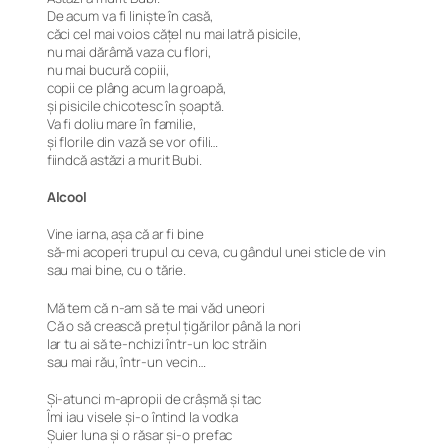
De acum va fi liniște în casă,
căci cel mai voios cățel nu mai latră pisicile,
nu mai dărâmă vaza cu flori,
nu mai bucură copiii,
copii ce plâng acum la groapă,
și pisicile chicotesc în șoaptă.
Va fi doliu mare în familie,
și florile din vază se vor ofili…
fiindcă astăzi a murit Bubi.
Alcool
Vine iarna, așa că ar fi bine
să-mi acoperi trupul cu ceva, cu gândul unei sticle de vin
sau mai bine, cu o tărie.
Mă tem că n-am să te mai văd uneori
Că o să crească prețul țigărilor până la nori
Iar tu ai să te-nchizi într-un loc străin
sau mai rău, într-un vecin…
Și-atunci m-apropii de crâșmă și tac
Îmi iau visele și-o întind la vodka
Șuier luna și o răsar și-o prefac