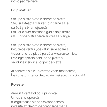
într-o patimă mare.
Grup statuar
Stau pe piatră bietele sirene de piatră.
Stau și așteaptă marinarii din carne să le
surâdă și să-i amețească.
Stau și le sunt flămânde gurile de piatră și
râsul lor de piatră parcă ar vrea să plângă.
Stau pe piatră bietele sirene de piatră,
bătute de vânturi, de valuri și de soare și
trupurile lor de piatră parcă ar vrea să se miște.
Le curge apă din ochii lor de piatră și
se adună nisip în al lor păr de piatră.
Ar scoate din ele un cântec vechi marinăresc,
Însă urletul interior de piatră e mai surd ca niciodată.
Poveste
Am auzit cântând doi lupi, odată
Un lup și o lupoaică
și orga răsuna a biserică abandonată,
părăsită azi de om, de preot și de maică.