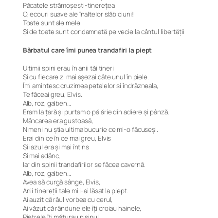
Păcatele strămoșești-tinerețea
O, ecouri suave ale înaltelor slăbiciuni!
Toate sunt ale mele
Și de toate sunt condamnată pe vecie la cântul libertății
Bărbatul care îmi punea trandafiri la piept
Ultimii spini erau în anii tăi tineri
Și cu fiecare zi mai așezai câte unul în piele.
Îmi amintesc cruzimea petalelor și îndrăzneala,
Te făceai greu, Elvis.
Alb, roz, galben…
Eram la țară și purtam o pălărie din adiere și pânză,
Mâncarea era gustoasă,
Nimeni nu știa ultima bucurie ce mi-o făcuseși.
Erai din ce în ce mai greu, Elvis
Și iazul era și mai întins
Și mai adânc,
Iar din spinii trandafirilor se făcea cavernă.
Alb, roz, galben…
Avea să curgă sânge, Elvis,
Anii tinereții tale mi i-ai lăsat la piept.
Ai auzit că râul vorbea cu cerul,
Ai văzut că rândunelele îți croiau hainele,
Pietrele îți măturau nisipul