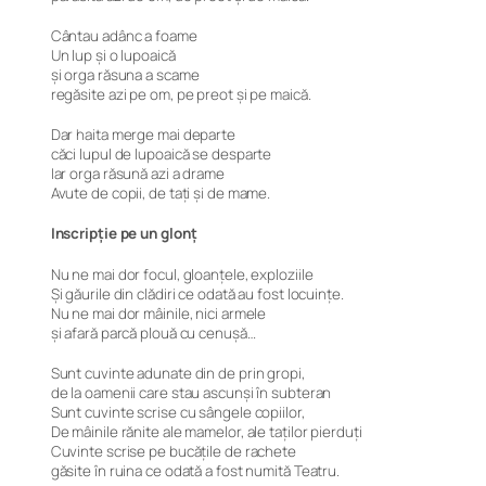
Cântau adânc a foame
Un lup și o lupoaică
și orga răsuna a scame
regăsite azi pe om, pe preot și pe maică.
Dar haita merge mai departe
căci lupul de lupoaică se desparte
Iar orga răsună azi a drame
Avute de copii, de tați și de mame.
Inscripție pe un glonț
Nu ne mai dor focul, gloanțele, exploziile
Și găurile din clădiri ce odată au fost locuințe.
Nu ne mai dor mâinile, nici armele
și afară parcă plouă cu cenușă…
Sunt cuvinte adunate din de prin gropi,
de la oamenii care stau ascunși în subteran
Sunt cuvinte scrise cu sângele copiilor,
De mâinile rănite ale mamelor, ale taților pierduți
Cuvinte scrise pe bucățile de rachete
găsite în ruina ce odată a fost numită Teatru.