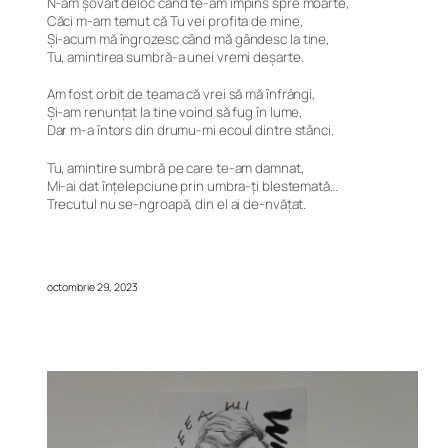
N-am șovăit deloc când te-am împins spre moarte,
Căci m-am temut că Tu vei profita de mine,
Și-acum mă îngrozesc când mă gândesc la tine,
Tu, amintirea sumbră-a unei vremi deșarte.
Am fost orbit de teama că vrei să mă înfrângi,
Și-am renunțat la tine voind să fug în lume,
Dar m-a întors din drumu-mi ecoul dintre stânci.
Tu, amintire sumbră pe care te-am damnat,
Mi-ai dat înțelepciune prin umbra-ți blestemată…
Trecutul nu se-ngroapă, din el ai de-nvățat.
octombrie 29, 2023