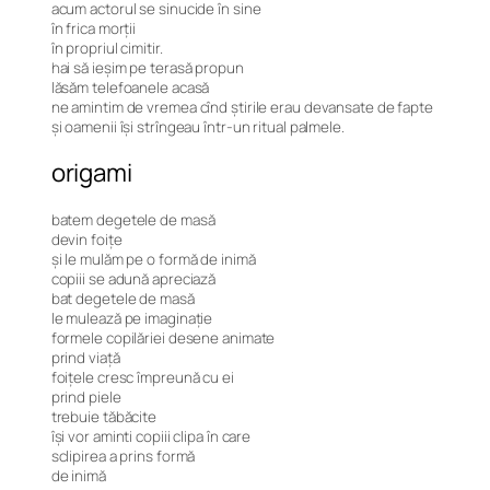
acum actorul se sinucide în sine
în frica morții
în propriul cimitir.
hai să ieșim pe terasă propun
lăsăm telefoanele acasă
ne amintim de vremea cînd știrile erau devansate de fapte
și oamenii își strîngeau într-un ritual palmele.
origami
batem degetele de masă
devin foițe
și le mulăm pe o formă de inimă
copiii se adună apreciază
bat degetele de masă
le mulează pe imaginație
formele copilăriei desene animate
prind viață
foițele cresc împreună cu ei
prind piele
trebuie tăbăcite
își vor aminti copiii clipa în care
sclipirea a prins formă
de inimă