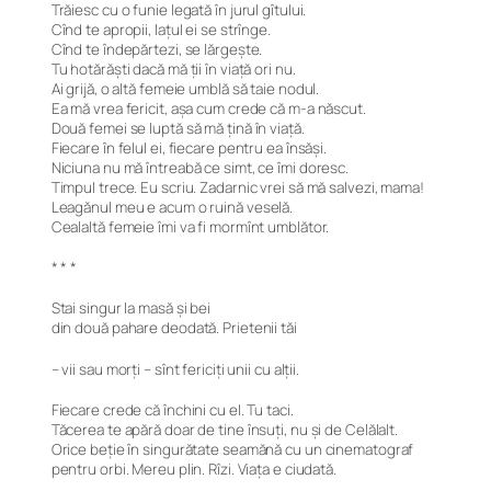
Trăiesc cu o funie legată în jurul gîtului.
Cînd te apropii, lațul ei se strînge.
Cînd te îndepărtezi, se lărgește.
Tu hotărăști dacă mă ții în viață ori nu.
Ai grijă, o altă femeie umblă să taie nodul.
Ea mă vrea fericit, așa cum crede că m-a născut.
Două femei se luptă să mă țină în viață.
Fiecare în felul ei, fiecare pentru ea însăși.
Niciuna nu mă întreabă ce simt, ce îmi doresc.
Timpul trece. Eu scriu. Zadarnic vrei să mă salvezi, mama!
Leagănul meu e acum o ruină veselă.
Cealaltă femeie îmi va fi mormînt umblător.
* * *
Stai singur la masă și bei
din două pahare deodată. Prietenii tăi
– vii sau morți – sînt fericiți unii cu alții.
Fiecare crede că închini cu el. Tu taci.
Tăcerea te apără doar de tine însuți, nu și de Celălalt.
Orice beție în singurătate seamănă cu un cinematograf
pentru orbi. Mereu plin. Rîzi. Viața e ciudată.