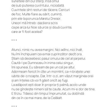
sunetele din oul sterp, însă omul
de sub puterea cuvîntului, niciodată.
Cuvintele sînt resturi de tăcere. Cercuri
de foc. Multe fiare au sărit, cuminți,
prin ele la porunca Marelui Dresor.
Uneori mă întreb: dacă era scris
ca pe arca lui Noe să urce și două cuvinte,
care ar fi fost acelea?
* * *
Atunci, nimic nu avea margini. Nici adînc, nici înalt.
Nu îmi închipuiam ceva mai cuprinzător decît ora.
Știam să deosebesc pasul omului de cel al șarpelui.
Caută-l pe Dumnezeu în inima celui singur,
îmi spuneai. Eu săream de pe un cal pe altul.
Adormeam fericit în cîte un mormînt, ca-n brațele unei
iubite de-o noapte. Dar, într-o zi, am văzut marginea orei
și am înțeles că voi fi găsit oricît aș fugi.
La adăpost ești doar în propria-ți palmă, acolo unde
nu se gîndește nimeni să te caute. Acum mi-e dor de tine.
E tîrziu. Trăiesc din timpul împrumutat, cu dobîndă
din ce în ce mai mare, de la Celălalt.
* * *