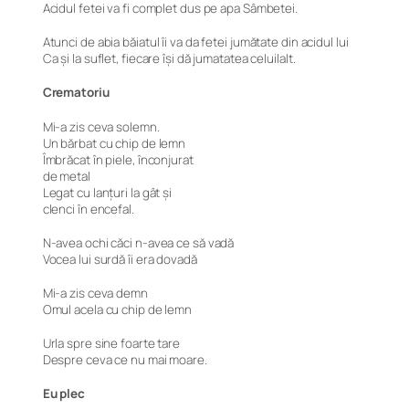
Acidul fetei va fi complet dus pe apa Sâmbetei.
Atunci de abia băiatul îi va da fetei jumătate din acidul lui
Ca și la suflet, fiecare își dă jumatatea celuilalt.
Crematoriu
Mi-a zis ceva solemn.
Un bărbat cu chip de lemn
Îmbrăcat în piele, înconjurat
de metal
Legat cu lanțuri la gât și
clenci în encefal.
N-avea ochi căci n-avea ce să vadă
Vocea lui surdă îi era dovadă
Mi-a zis ceva demn
Omul acela cu chip de lemn
Urla spre sine foarte tare
Despre ceva ce nu mai moare.
Eu plec