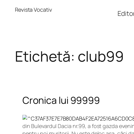
Sari
Revista Vocativ
la
Editor
conținut
Etichetă:
club99
Cronica lui 99999
din Bulevardul Dacia nr.99, a fost gazda eveni
pentru noi muritorii. Nu este deloc așa, căci 