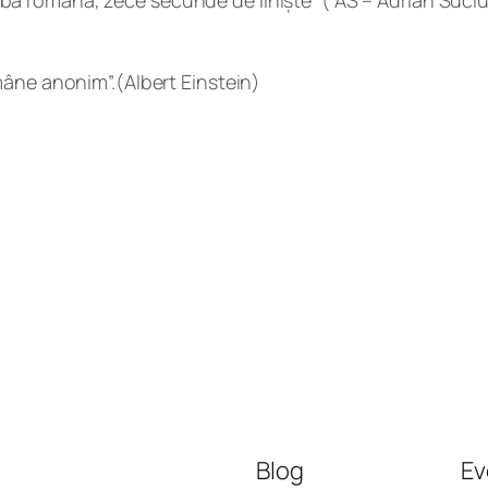
n limba română, zece secunde de liniște” ( AS – Adrian Su
mâne anonim”.(Albert Einstein)
Blog
Ev