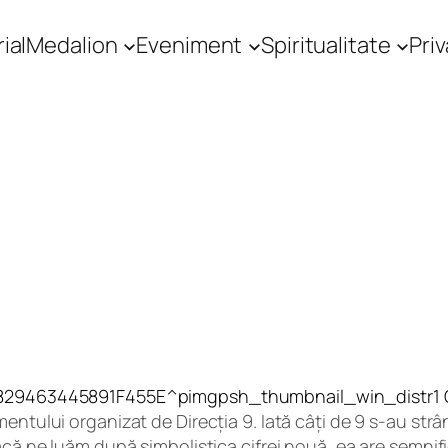
ial
Medalion
Eveniment
Spiritualitate
Priv
mentului organizat de Direcția 9. Iată câți de 9 s-au st
dacă ne luăm după simbolistica cifrei nouă, ea are semni