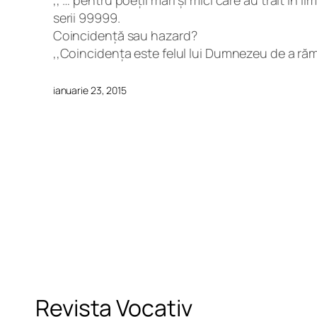
,, … pentru poeții mari și mici care au trăit î
serii 99999.
Coincidență sau hazard?
,,Coincidenţa este felul lui Dumnezeu de a ră
ianuarie 23, 2015
Revista Vocativ