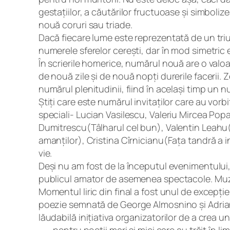
gestațiilor, a căutărilor fructuoase și simboliz
nouă coruri sau triade.
Dacă fiecare lume este reprezentată de un triun
numerele sferelor cerești, dar în mod simetric e
În scrierile homerice, numărul nouă are o valoa
de nouă zile și de nouă nopți durerile facerii
numărul plenitudinii, fiind în același timp un 
Știți care este numărul invitaților care au vorbi
speciali- Lucian Vasilescu, Valeriu Mircea Popa
Dumitrescu(Tâlharul cel bun), Valentin Leahu
amanților), Cristina Cîrnicianu(Fața tandră a i
vie.
Deși nu am fost de la începutul evenimentului
publicul amator de asemenea spectacole. Muzic
Momentul liric din final a fost unul de excepți
poezie semnată de George Almosnino și Adrian Su
lăudabilă inițiativa organizatorilor de a crea 