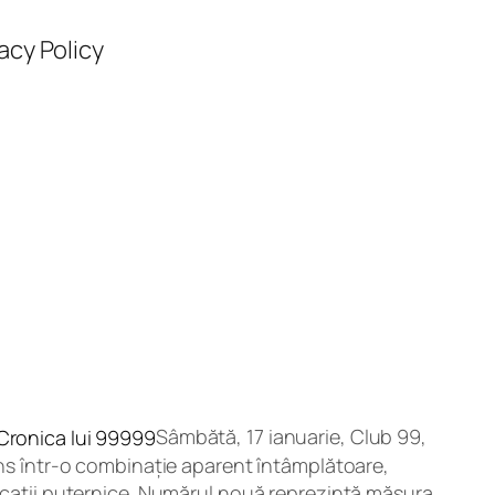
acy Policy
Sâmbătă, 17 ianuarie, Club 99,
râns într-o combinație aparent întâmplătoare,
ficații puternice. Numărul nouă reprezintă măsura