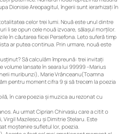
pa Dionisie Areopagitul, îngerii sunt ierarhizați în
otalitatea celor trei lumi. Nouă este unul dintre
uri li se opun cele nouă izvoare, sălașul morților.
ile în căutarea fiicei Persefona. Leto suferă timp
lista ar putea continua. Prin urmare, nouă este
 susținut? Să calculăm împreună: trei invitați
iile volume lansate în seara lui 99999 –Marius
tinerii muribunzi), Marie Vrânceanu(Toamna
lăsăm pentru moment cifra 9 și să trecem la poezia
ilă, în care poezia și muzica au rezonat cu
nos. Au urmat Ciprian Chirvasiu care a citit o
Virgil Mazilescu și Dimitrie Stelaru. Este
at moștenire sufletul lor, poezia.