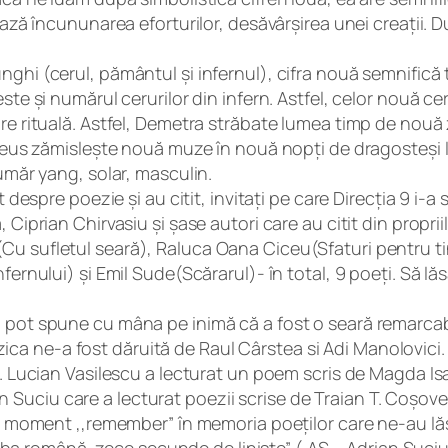
ează încununarea eforturilor, desăvârșirea unei creații. Du
ghi (cerul, pământul și infernul), cifra nouă semnifică t
ste și numărul cerurilor din infern. Astfel, celor nouă cer
re rituală. Astfel, Demetra străbate lumea timp de nouă z
. Zeus zămislește nouă muze în nouă nopți de dragosteși 
număr yang, solar, masculin.
t despre poezie și au citit, invitați pe care Direcția 9 i-a
, Ciprian Chirvasiu și șase autori care au citit din propr
(Cu sufletul seară), Raluca Oana Ciceu(Sfaturi pentru 
nfernului) și Emil Sude(Scărarul)- în total, 9 poeți. Să 
, pot spune cu mâna pe inimă că a fost o seară remarcab
a ne-a fost dăruită de Raul Cârstea si Adi Manolovici.
e. Lucian Vasilescu a lecturat un poem scris de Magda Isa
ciu care a lecturat poezii scrise de Traian T. Coșovei, 
un moment ,,remember” în memoria poeților care ne-au lăs