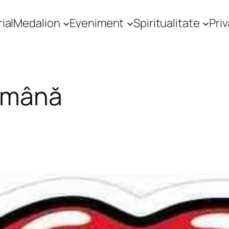
ial
Medalion
Eveniment
Spiritualitate
Priv
omână