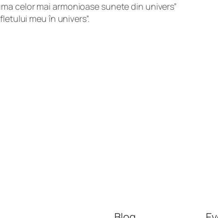
ma celor mai armonioase sunete din univers”
letului meu în univers”.
Blog
Ev