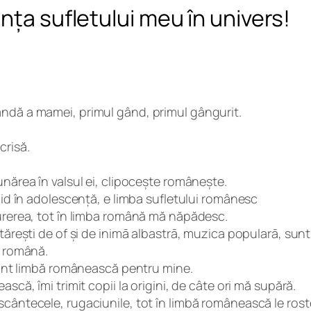
nța sufletului meu în univers!
ândă a mamei, primul gând, primul gângurit.
crisă.
unărea în valsul ei, clipocește românește.
imid în adolescență, e limba sufletului românesc
durerea, tot în limba română mă năpădesc.
ăutărești de of și de inimā albastrā, muzica popularā, su
ă română.
 sunt limbă românească pentru mine.
scă, îmi trimit copii la origini, de câte ori mă supără.
scântecele, rugaciunile, tot în limbă românească le rost