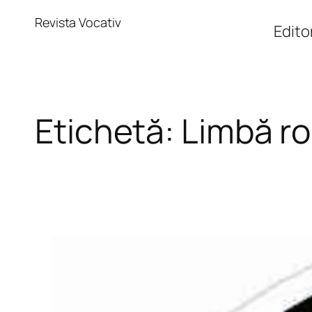
Sari
Revista Vocativ
la
Editor
conținut
Etichetă:
Limbă r