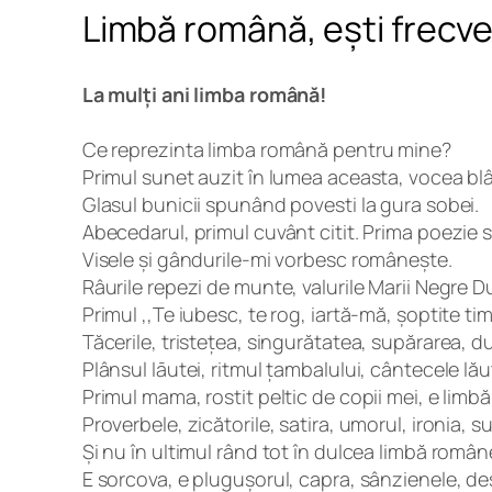
Limbă română, ești frecve
La mulți ani limba română!
Ce reprezinta limba română pentru mine?
Primul sunet auzit în lumea aceasta, vocea bl
Glasul bunicii spunând povesti la gura sobei.
Abecedarul, primul cuvânt citit. Prima poezie s
Visele și gândurile-mi vorbesc românește.
Râurile repezi de munte, valurile Marii Negre D
Primul ,,Te iubesc, te rog, iartă-mă, șoptite t
Tăcerile, tristețea, singurătatea, supărarea, 
Plânsul lāutei, ritmul țambalului, cântecele l
Primul mama, rostit peltic de copii mei, e limb
Proverbele, zicătorile, satira, umorul, ironia,
Și nu în ultimul rând tot în dulcea limbă românea
E sorcova, e plugușorul, capra, sânzienele, de