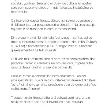
socialului, puține rămânând exclusiv de cultură, iar acelea
care sunt supraviețuiesc prin naivitatea sau încăpățânarea
fondatorilor.
Cartea românească, fie actuală sau nu, se mai bucură de o
timidă atenție, dar pe ascuns ori la cenacluri. Nu prea vezi pe
mijloacele de transport în comun români citind.
Dintre copiii românilor din Italia foarte puțini sunt atrași de
limba și literatura română, deși sunt cursuri de Limbă, Cultură
și Civilizație Românească (LCCR), organizate cu finanțare
guvernamentală de la București.
Or fi voci mai optimiste care ar contrazice ceea ce afirm, dar,
personal, rămân cu amărăciune convins că sunt prea puțini,
raportat la numărul lor prezent în peninsulă.
Dacă în România generațiile tinere aduc mereu un aer
proaspăt literaturii, aici, în comunitatea românească din Italia
”aerul” rămâne respirat cu precădere doar de generațiile ”de
multă vreme” tinere!
Traducerile din literatura italiană actuală sunt rare, unele
realizate neprofesionist și, invers, cele ale literaturii