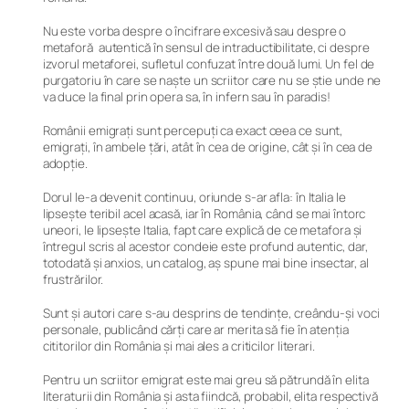
Nu este vorba despre o încifrare excesivă sau despre o
metaforă
autentică în sensul de intraductibilitate, ci despre
izvorul metaforei, sufletul
confuzat
între două lumi. Un fel de
purgatoriu în care se naște un scriitor care nu se știe unde ne
va duce la final prin opera sa, în infern sau în paradis!
Românii emigrați sunt percepuți ca exact ceea ce sunt,
emigrați, în ambele țări, atât în cea de origine, cât și în cea de
adopție.
Dorul le-a devenit continuu, oriunde s-ar afla: în Italia le
lipsește teribil acel
acasă
, iar în România, când se mai întorc
uneori, le lipsește Italia, fapt care explică de ce metafora și
întregul scris al acestor condeie este profund autentic, dar,
totodată și anxios, un catalog, aș spune mai bine insectar, al
frustrărilor.
Sunt și autori care s-au desprins de tendințe, creându-și voci
personale, publicând cărți care ar merita să fie în atenția
cititorilor din România și mai ales a criticilor literari.
Pentru un scriitor emigrat este mai greu să pătrundă în elita
literaturii din România și asta fiindcă, probabil, elita respectivă