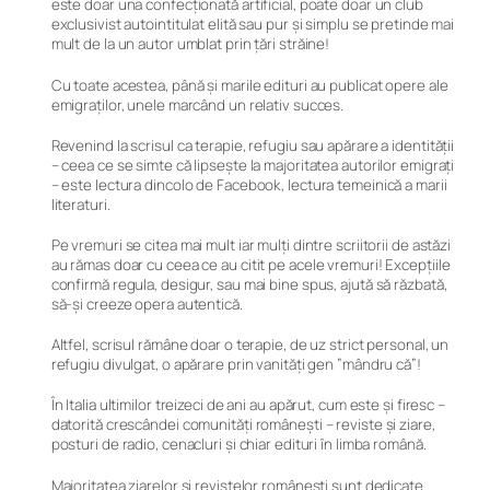
este doar una confecționată artificial, poate doar un club
exclusivist autointitulat
elită
sau pur și simplu se pretinde mai
mult de la un autor umblat prin țări străine!
Cu toate acestea, până și marile edituri au publicat opere ale
emigraților, unele marcând un relativ succes.
Revenind la scrisul ca terapie, refugiu sau apărare a identității
– ceea ce se simte că lipsește la majoritatea autorilor emigrați
– este lectura dincolo de Facebook, lectura temeinică a marii
literaturi.
Pe vremuri se citea mai mult iar mulți dintre scriitorii de astăzi
au rămas doar cu ceea ce au citit pe acele vremuri! Excepțiile
confirmă regula, desigur, sau mai bine spus, ajută să răzbată,
să-și creeze opera autentică.
Altfel, scrisul rămâne doar o terapie, de uz strict personal, un
refugiu divulgat, o apărare prin vanități gen ”mândru că”!
În Italia ultimilor treizeci de ani au apărut, cum este și firesc –
datorită crescândei comunități românești – reviste și ziare,
posturi de radio, cenacluri și chiar edituri în limba română.
Majoritatea ziarelor și revistelor românești sunt dedicate