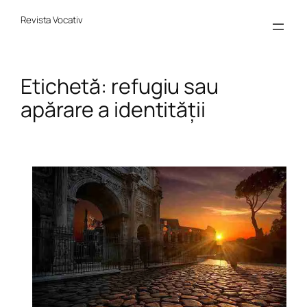
Sari
la
Revista Vocativ
conținut
Etichetă:
refugiu sau
apărare a identității