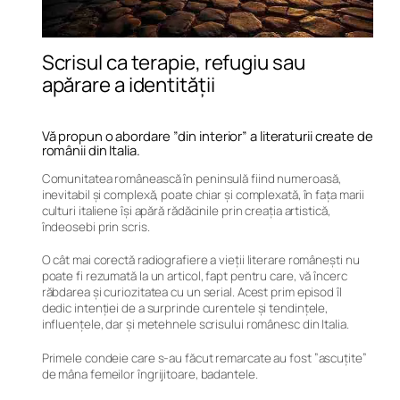
Scrisul ca terapie, refugiu sau
apărare a identității
Vă propun o abordare ”din interior” a literaturii create de
românii din Italia.
Comunitatea românească în peninsulă fiind numeroasă,
inevitabil și complexă, poate chiar și complexată, în fața marii
culturi italiene își apără rădăcinile prin creația artistică,
îndeosebi prin scris.
O cât mai corectă radiografiere a vieții literare românești nu
poate fi rezumată la un articol, fapt pentru care, vă încerc
răbdarea și curiozitatea cu un serial. Acest prim episod îl
dedic intenției de a surprinde curentele și tendințele,
influențele, dar și metehnele scrisului românesc din Italia.
Primele condeie care s-au făcut remarcate au fost ”ascuțite”
de mâna femeilor îngrijitoare, badantele.