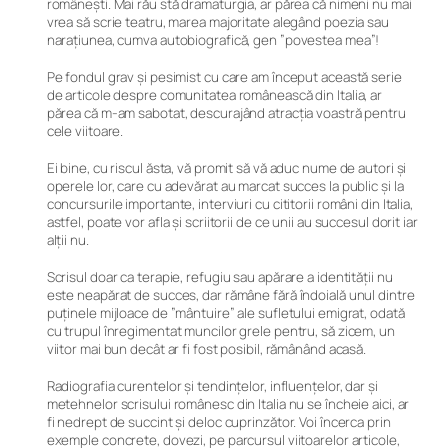
românești. Mai rău stă dramaturgia, ar părea că nimeni nu mai
vrea să scrie teatru, marea majoritate alegând poezia sau
narațiunea, cumva autobiografică, gen ”povestea mea”!
Pe fondul grav și pesimist cu care am început această serie
de articole despre comunitatea românească din Italia, ar
părea că m-am sabotat, descurajând atracția voastră pentru
cele viitoare.
Ei bine, cu riscul ăsta, vă promit să vă aduc nume de autori și
operele lor, care cu adevărat au marcat succes la public și la
concursurile importante, interviuri cu cititorii români din Italia,
astfel, poate vor afla și scriitorii de ce unii au succesul dorit iar
alții nu.
Scrisul doar ca terapie, refugiu sau apărare a identității nu
este neapărat de succes, dar rămâne fără îndoială unul dintre
puținele mijloace de ”mântuire” ale sufletului emigrat, odată
cu trupul înregimentat muncilor grele pentru, să zicem, un
viitor mai bun decât ar fi fost posibil, rămânând acasă.
Radiografia curentelor și tendințelor, influențelor, dar și
metehnelor scrisului românesc din Italia nu se încheie aici, ar
fi nedrept de succint și deloc cuprinzător. Voi încerca prin
exemple concrete, dovezi, pe parcursul viitoarelor articole,