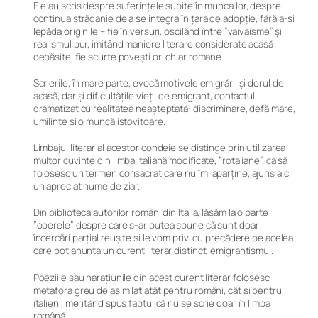
Ele au scris despre suferințele subite în munca lor, despre
continua strădanie de a se integra în țara de adopție, fără a-și
lepăda originile – fie în versuri, oscilând între ”vaivaisme” și
realismul pur, imitând maniere literare considerate acasă
depășite, fie scurte povești ori chiar romane.
Scrierile, în mare parte, evocă motivele emigrării și dorul de
acasă, dar și dificultățile vieții de emigrant, contactul
dramatizat cu realitatea neașteptată: discriminare, defăimare,
umilințe și o muncă istovitoare.
Limbajul literar al acestor condeie se distinge prin utilizarea
multor cuvinte din limba italiană modificate, ”rotaliane”, ca să
folosesc un termen consacrat care nu îmi aparține, ajuns aici
un apreciat nume de ziar.
Din biblioteca autorilor români din Italia, lăsăm la o parte
”operele” despre care s-ar putea spune că sunt doar
încercări parțial reușite și le vom privi cu precădere pe acelea
care pot anunța un curent literar distinct,
emigrantismul
.
Poeziile sau narațiunile din acest curent literar folosesc
metafora greu de asimilat atât pentru români, cât și pentru
italieni, meritând spus faptul că nu se scrie doar în limba
română.