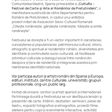
Comunitatea Madrid, Spania prima ediție a „
CultuRo –
Festival de Carte și Arte al Românilor de Pretutindeni”
,
o
manifestare susținută de către Departamentul pentru
Românii de Pretutindeni, in cadrul unui ambițios
proiect inițiat de Asociación Socio-Cultural Romanati:
„Citește românește, gândește românește, trăiește și simte
românește“.
Festivalul se dorește a fi un vector important în cercetarea,
cunoașterea și popularizarea patrimoniului cultural, istoric,
etnografic și spiritual al rezidenților români, diversitatea prin
identitate și continuitate socio-culturală, să faciliteaze
schimburi culturale și dialogul social între românii din
diaspora și țara de rezidență și integrarea acestora prin
menținerea identității naționale.
Vor participa autori și artiști români din Spania și Europa,
edituri, instituții, centre culturale, universități, grupuri
profesionale, ong‐uri, public larg.
Invitați de onoare: scriitori și artiști spanioli și internaționali.
Pe întreaga durată a Festivalului se vor desfășura lansări și
prezentări de carte, întâlniri, dezbateri, seminarii, piese de
teatru, expoziții fotografice și etnografice, proiecții filme,
ateliere pentru copii și evenimente interactive, activități