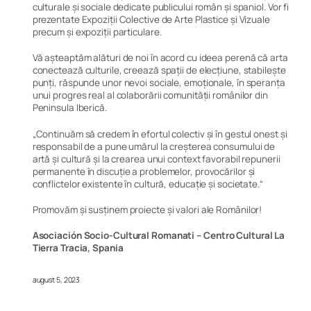
culturale și sociale dedicate publicului român și spaniol. Vor fi
prezentate Expoziții Colective de Arte Plastice și Vizuale
precum și expoziții particulare.
Vă așteaptăm alături de noi în acord cu ideea perenă că arta
conectează culturile, creează spații de elecțiune, stabilește
punți, răspunde unor nevoi sociale, emoționale, în speranța
unui progres real al colaborării comunității românilor din
Peninsula Iberică.
„
Continuăm să credem în efortul colectiv și în gestul onest și
responsabil de a pune umărul la creșterea consumului de
artă și cultură și la crearea unui context favorabil repunerii
permanente în discuție a problemelor, provocărilor și
conflictelor existente în cultură, educație și societate.
“
Promovăm și susținem proiecte și valori ale Românilor!
Asociaci
ó
n Socio-Cultural Romanati –
Centro Cultural La
Tierra Tracia, Spania
august 5, 2023