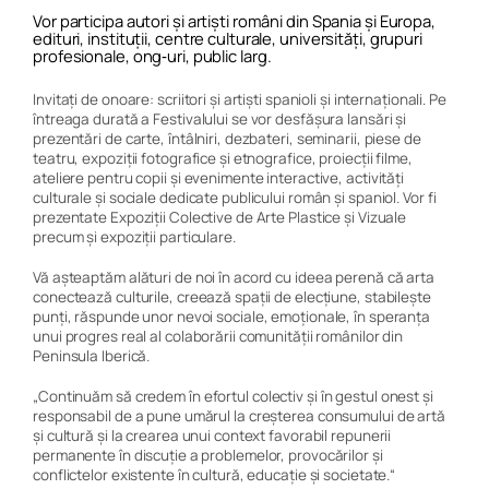
Vor participa autori și artiști români din Spania și Europa,
edituri, instituții, centre culturale, universități, grupuri
profesionale, ong‐uri, public larg.
Invitați de onoare: scriitori și artiști spanioli și internaționali. Pe
întreaga durată a Festivalului se vor desfășura lansări și
prezentări de carte, întâlniri, dezbateri, seminarii, piese de
teatru, expoziții fotografice și etnografice, proiecții filme,
ateliere pentru copii și evenimente interactive, activități
culturale și sociale dedicate publicului român și spaniol. Vor fi
prezentate Expoziții Colective de Arte Plastice și Vizuale
precum și expoziții particulare.
Vă așteaptăm alături de noi în acord cu ideea perenă că arta
conectează culturile, creează spații de elecțiune, stabilește
punți, răspunde unor nevoi sociale, emoționale, în speranța
unui progres real al colaborării comunității românilor din
Peninsula Iberică.
„
Continuăm să credem în efortul colectiv și în gestul onest și
responsabil de a pune umărul la creșterea consumului de artă
și cultură și la crearea unui context favorabil repunerii
permanente în discuție a problemelor, provocărilor și
conflictelor existente în cultură, educație și societate.
“