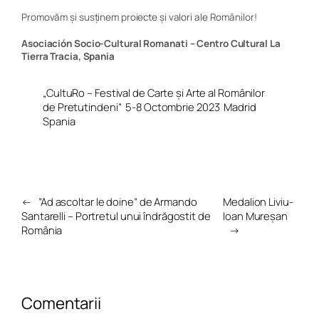
Promovăm și susținem proiecte și valori ale Românilor!
Asociaci
ó
n Socio-Cultural Romanati –
Centro Cultural La
Tierra Tracia, Spania
„CultuRo – Festival de Carte și Arte al Românilor
de Pretutindeni”
5-8 Octombrie 2023
Madrid
Spania
←
”Ad ascoltar le doine” de Armando
Medalion Liviu-
Santarelli – Portretul unui îndrăgostit de
Ioan Mureșan
România
→
Comentarii