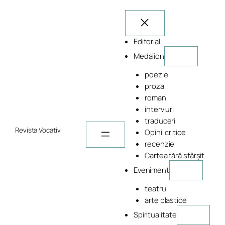
Sari
la
conținut
Editorial
Medalion
poezie
proza
roman
interviuri
traduceri
Revista Vocativ
Opinii critice
recenzie
Cartea fără sfârșit
Eveniment
teatru
arte plastice
Spiritualitate