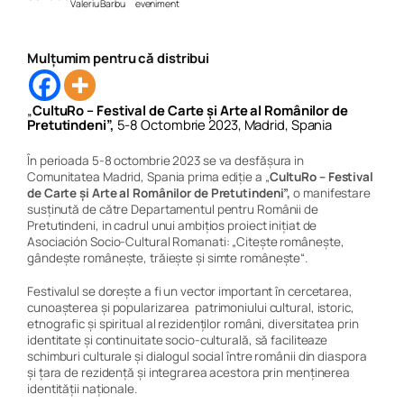
Valeriu Barbu
eveniment
Mulțumim pentru că distribui
„
CultuRo – Festival de Carte și Arte al Românilor de
Pretutindeni”,
5-8 Octombrie 2023, Madrid, Spania
În perioada 5-8 octombrie 2023 se va desfășura in
Comunitatea Madrid, Spania prima ediție a „
CultuRo – Festival
de Carte și Arte al Românilor de Pretutindeni”
,
o manifestare
susținută de către Departamentul pentru Românii de
Pretutindeni, in cadrul unui ambițios proiect inițiat de
Asociación Socio-Cultural Romanati: „Citește românește,
gândește românește, trăiește și simte românește“.
Festivalul se dorește a fi un vector important în cercetarea,
cunoașterea și popularizarea patrimoniului cultural, istoric,
etnografic și spiritual al rezidenților români, diversitatea prin
identitate și continuitate socio-culturală, să faciliteaze
schimburi culturale și dialogul social între românii din diaspora
și țara de rezidență și integrarea acestora prin menținerea
identității naționale.