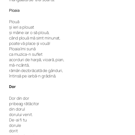
Ploaia
Plouă
şi ieri a plouat
şi mâine iar o să plouă,
când plouă mă simt minunat,
poate vă place şi vouă!
Ploaia îmi sună
ca muzica-n suflet
acorduri de harpă, vioară, pian,
mă-ncântă,
rămân dezbrăcată de gânduri,
întinsă pe iarbă-n grădină.
Dor
Dor din dor
pribeag rătăcitor
din dorul
dorului venit.
De-ai fi tu
dorule
dorit