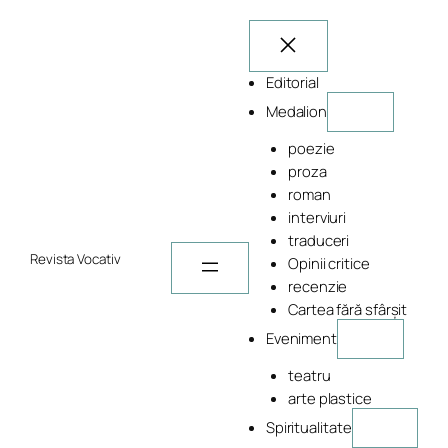
Sari
la
conținut
Editorial
Medalion
poezie
proza
roman
interviuri
traduceri
Revista Vocativ
Opinii critice
recenzie
Cartea fără sfârșit
Eveniment
teatru
arte plastice
Spiritualitate