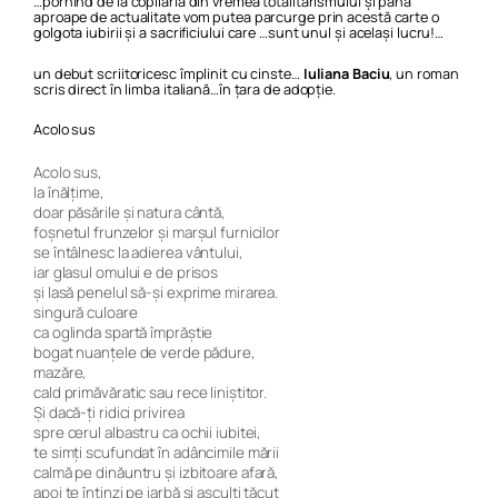
…pornind de la copilăria din vremea totalitarismului și până
aproape de actualitate vom putea parcurge prin acestă carte o
golgota
iubirii și a sacrificiului care …sunt unul și același lucru!…
un debut scriitoricesc împlinit cu cinste…
Iuliana Baciu
, un roman
scris direct în limba italiană…în țara de adopție.
Acolo sus
Acolo sus,
la înălţime,
doar păsările şi natura cântă,
foşnetul frunzelor şi marşul furnicilor
se întâlnesc la adierea vântului,
iar glasul omului e de prisos
și lasă penelul să-şi exprime mirarea.
singură culoare
ca oglinda spartă împrăştie
bogat nuanţele de verde pădure,
mazăre,
cald primăvăratic sau rece liniştitor.
Şi dacă-ţi ridici privirea
spre cerul albastru ca ochii iubitei,
te simţi scufundat în adâncimile mării
calmă pe dinăuntru şi izbitoare afară,
apoi te întinzi pe iarbă şi asculţi tăcut