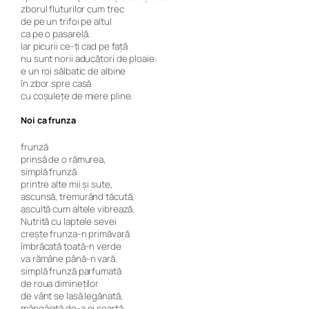
zborul fluturilor cum trec
de pe un trifoi pe altul
ca pe o pasarelă.
Iar picurii ce-ți cad pe față
nu sunt norii aducători de ploaie:
e un roi sălbatic de albine
în zbor spre casă
cu coşuleţe de miere pline.
Noi ca frunza
frunză
prinsă de o rămurea,
simplă frunză
printre alte mii şi sute,
ascunsă, tremurând tăcută,
ascultă cum altele vibrează.
Nutrită cu laptele sevei
crește frunza-n primăvară
îmbrăcată toată-n verde
va rămâne până-n vară.
simplă frunză parfumată
de roua dimineţilor
de vânt se lasă legănată,
mângâiată de-a ei soartă.