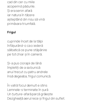
cad din cer cu miile
acoperind pădurile.
Şi era senin afară
iar natura în tăcere
aşteptând din nou să vină
primăvara triumfală.
Frigul
cuprinde încet de la tălpi
înfășurând-o ca o iederă
sălbatică ce pune stăpânire
pe tot chiar și în cameră.
Și-a pus ciorapii de lână
împletiți de a sa bunică
anul trecut cu patru andrele
însă degeaba, frigul comunică.
În vatră focul demult e stins
Lemnele-s terminate în șură
Un țurțure-afară parcă grăiește
Dezgheață aerul rece și frigul din suflet.