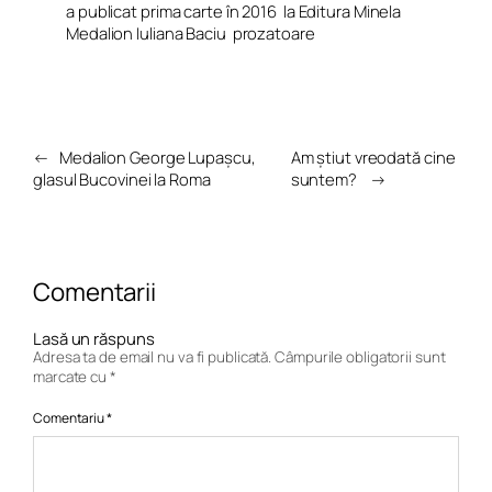
a publicat prima carte în 2016
la Editura Minela
Medalion Iuliana Baciu
prozatoare
←
Medalion George Lupașcu,
Am știut vreodată cine
glasul Bucovinei la Roma
suntem?
→
Comentarii
Lasă un răspuns
Adresa ta de email nu va fi publicată.
Câmpurile obligatorii sunt
marcate cu
*
Comentariu
*