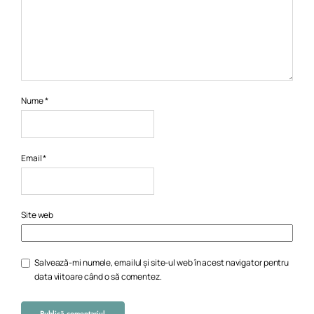
Nume
*
Email
*
Site web
Salvează-mi numele, emailul și site-ul web în acest navigator pentru
data viitoare când o să comentez.