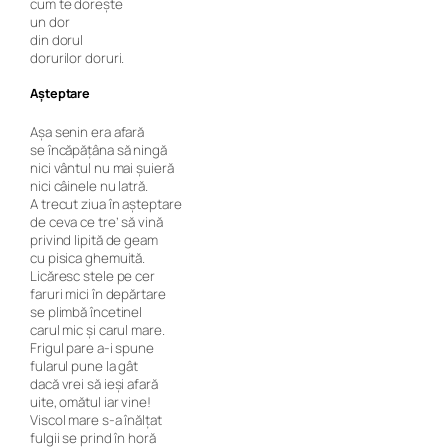
cum te doreşte
un dor
din dorul
dorurilor doruri.
Aşteptare
Aşa senin era afară
se încăpăţâna să ningă
nici vântul nu mai șuieră
nici câinele nu latră.
A trecut ziua în aşteptare
de ceva ce tre’ să vină
privind lipită de geam
cu pisica ghemuită.
Licăresc stele pe cer
faruri mici în depărtare
se plimbă încetinel
carul mic şi carul mare.
Frigul pare a-i spune
fularul pune la gât
dacă vrei să ieşi afară
uite, omătul iar vine!
Viscol mare s-a înălţat
fulgii se prind în horă