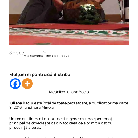
Scris de
în
Valeriu Barbu
medalion
, 
poezie
Mulțumim pentru că distribui
Medalion Iuliana Baciu
Iuliana Baciu
este întâi de toate prozatoare, a publicat prima carte
în 2016, la Editura Minela.
Un roman itinerant al unui destin generos unde personajul
principal ne dovedește că din tot ceea ce a primit a dat cu
prisosință altora…