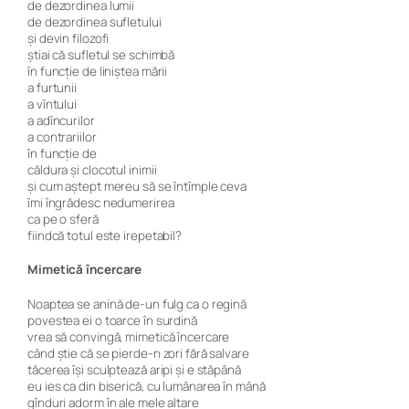
de dezordinea lumii
de dezordinea sufletului
și devin filozofi
știai că sufletul se schimbă
în funcție de liniștea mării
a furtunii
a vîntului
a adîncurilor
a contrariilor
în funcție de
căldura și clocotul inimii
și cum aștept mereu să se întîmple ceva
îmi îngrădesc nedumerirea
ca pe o sferă
fiindcă totul este irepetabil?
Mimetică încercare
Noaptea se anină de-un fulg ca o regină
povestea ei o toarce în surdină
vrea să convingă, mimetică încercare
când știe că se pierde-n zori fără salvare
tăcerea își sculptează aripi și e stăpână
eu ies ca din biserică, cu lumânarea în mână
gînduri adorm în ale mele altare