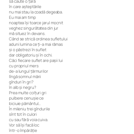
să caute o țară
în care așteptările
nu mai stau la coadă degeaba.
Eu mai am timp
noaptea își toarce jarul mocnit
veghez singurătatea din jur
mă situez în devans.
Când se strică ordinea sufletului
aduni lumina ce ți-a mai rămas
și o păstrezi în suflet
dar obligatoriu și în ochi.
Căci fiecare suflet are pașii lui
cu propriul mers
de-a lungul țărmurilor
lîngă somnul mării
gînduri în gri?
în alb și negru?
Prea multe colțuri gri
pulbere cenușie ce
biciuie pământul…
În mileniu trei gîndurile
sînt tot în culori
cu sau fără voia cuiva.
Vor să își facă loc
într-o împărăție