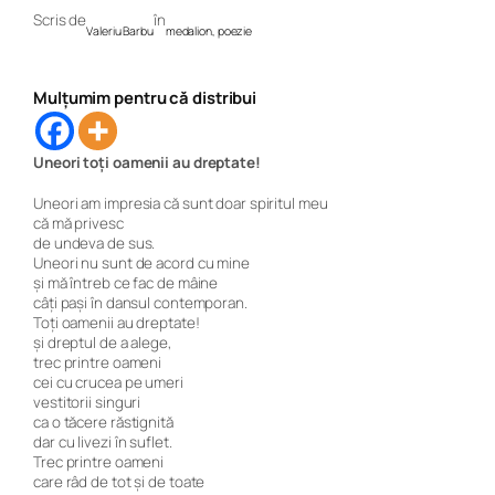
Scris de
în
Valeriu Barbu
medalion
, 
poezie
Mulțumim pentru că distribui
Uneori toți oamenii au dreptate!
Uneori am impresia că sunt doar spiritul meu
că mă privesc
de undeva de sus.
Uneori nu sunt de acord cu mine
și mă întreb ce fac de mâine
câți pași în dansul contemporan.
Toți oamenii au dreptate!
și dreptul de a alege,
trec printre oameni
cei cu crucea pe umeri
vestitorii singuri
ca o tăcere răstignită
dar cu livezi în suflet.
Trec printre oameni
care râd de tot și de toate