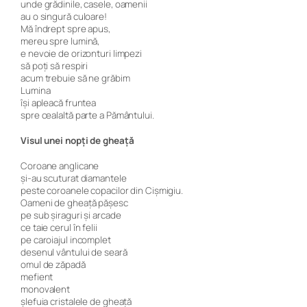
unde grădinile, casele, oamenii
au o singură culoare!
Mă îndrept spre apus,
mereu spre lumină,
e nevoie de orizonturi limpezi
să poți să respiri
acum trebuie să ne grăbim
Lumina
își apleacă fruntea
spre cealaltă parte a Pământului.
Visul unei nopți de gheață
Coroane anglicane
și-au scuturat diamantele
peste coroanele copacilor din Cișmigiu.
Oameni de gheață pășesc
pe sub șiraguri și arcade
ce taie cerul în felii
pe caroiajul incomplet
desenul vântului de seară
omul de zăpadă
mefient
monovalent
șlefuia cristalele de gheață