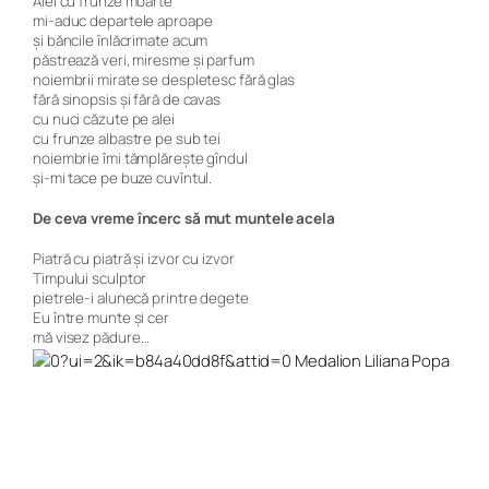
Alei cu frunze moarte
mi-aduc departele aproape
și băncile înlăcrimate acum
păstrează veri, miresme și parfum
noiembrii mirate se despletesc fără glas
fără sinopsis și fără de cavas
cu nuci căzute pe alei
cu frunze albastre pe sub tei
noiembrie îmi tămplărește gîndul
și-mi tace pe buze cuvîntul.
De ceva vreme încerc să mut muntele acela
Piatră cu piatră și izvor cu izvor
Timpului sculptor
pietrele-i alunecă printre degete
Eu între munte și cer
mă visez pădure…