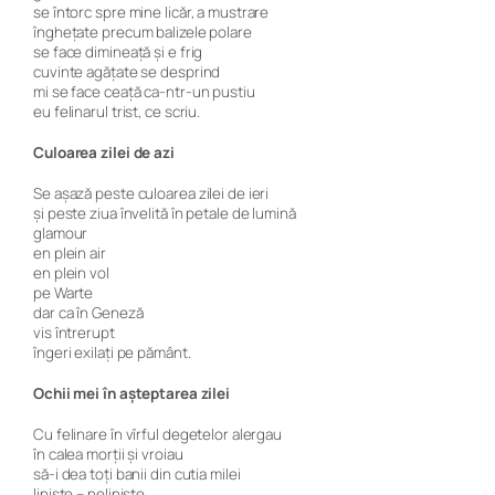
se întorc spre mine licăr, a mustrare
înghețate precum balizele polare
se face dimineață și e frig
cuvinte agățate se desprind
mi se face ceață ca-ntr-un pustiu
eu felinarul trist, ce scriu.
Culoarea zilei de azi
Se așază peste culoarea zilei de ieri
și peste ziua învelită în petale de lumină
glamour
en plein air
en plein vol
pe Warte
dar ca în Geneză
vis întrerupt
îngeri exilați pe pământ.
Ochii mei în așteptarea zilei
Cu felinare în vîrful degetelor alergau
în calea morții și vroiau
să-i dea toți banii din cutia milei
liniște – neliniște