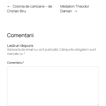
←
Colonia de cartoane – de
Medalion Theodor
Cristian Biru
Damian
→
Comentarii
Lasă un răspuns
Adresa ta de email nu va fi publicată.
Câmpurile obligatorii sunt
marcate cu
*
Comentariu
*