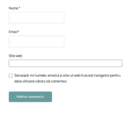
Nume
*
Email
*
Site web
Salvează-mi numele, emailul și site-ul web în acest navigator pentru
data viitoare când o să comentez.