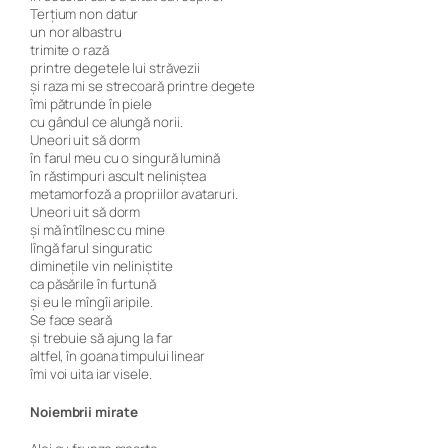
Terțium non datur
un nor albastru
trimite o rază
printre degetele lui străvezii
și raza mi se strecoară printre degete
îmi pătrunde în piele
cu gândul ce alungă norii.
Uneori uit să dorm
în farul meu cu o singură lumină
în răstimpuri ascult neliniștea
metamorfoză a propriilor avataruri.
Uneori uit să dorm
și mă întîlnesc cu mine
lîngă farul singuratic
diminețile vin neliniștite
ca păsările în furtună
și eu le mîngîi aripile.
Se face seară
și trebuie să ajung la far
altfel, în goana timpului linear
îmi voi uita iar visele.
Noiembrii mirate