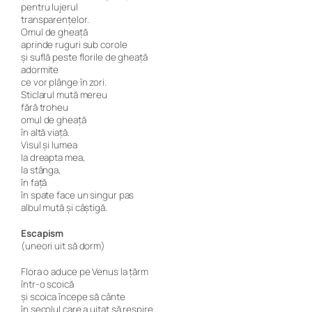
pentru lujerul
transparențelor.
Omul de gheață
aprinde ruguri sub corole
și suflă peste florile de gheață
adormite
ce vor plânge în zori.
Sticlarul mută mereu
fără troheu
omul de gheață
în altă viață.
Visul și lumea
la dreapta mea,
la stânga,
în față
în spate face un singur pas
albul mută și câștigă.
Escapism
(uneori uit să dorm)
Flora o aduce pe Venus la țărm
într-o scoică
și scoica începe să cânte
în secolul care a uitat să respire.