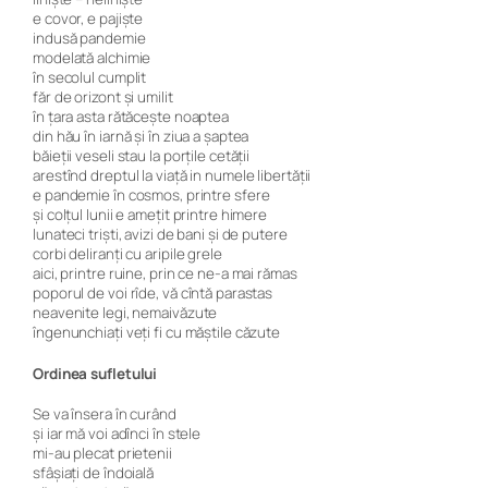
e covor, e pajiște
indusă pandemie
modelată alchimie
în secolul cumplit
făr de orizont și umilit
în țara asta rătăcește noaptea
din hău în iarnă și în ziua a șaptea
băieții veseli stau la porțile cetății
arestînd dreptul la viață in numele libertății
e pandemie în cosmos, printre sfere
și colțul lunii e amețit printre himere
lunateci triști, avizi de bani și de putere
corbi deliranți cu aripile grele
aici, printre ruine, prin ce ne-a mai rămas
poporul de voi rîde, vă cîntă parastas
neavenite legi, nemaivăzute
îngenunchiați veți fi cu măștile căzute
Ordinea sufletului
Se va însera în curând
și iar mă voi adînci în stele
mi-au plecat prietenii
sfâșiați de îndoială