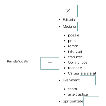
Sari
la
conținut
Editorial
Medalion
poezie
proza
roman
interviuri
traduceri
Revista Vocativ
Opinii critice
recenzie
Cartea fără sfârșit
Eveniment
teatru
arte plastice
Spiritualitate