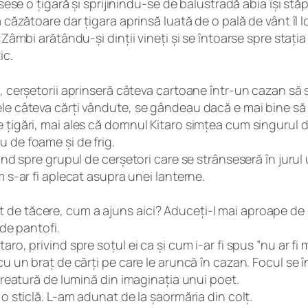
insese o țigară și sprijinindu-se de balustradă abia își 
căzătoare dar țigara aprinsă luată de o pală de vânt îl lovi
 Zâmbi arătându-și dinții vineți și se întoarse spre staț
ic.
, cerșetorii aprinseră câteva cartoane într-un cazan să 
ele câteva cărți vândute, se gândeau dacă e mai bine să
țigări, mai ales că domnul Kitaro simțea cum singurul din
 de foame și de frig.
ând spre grupul de cerșetori care se strânseseră în jurul 
m s-ar fi aplecat asupra unei lanterne.
de tăcere, cum a ajuns aici? Aduceți-l mai aproape de 
 de pantofi.
o, privind spre soțul ei ca și cum i-ar fi spus ”nu ar fi ma
cu un braț de cărți pe care le aruncă în cazan. Focul se î
 creatură de lumină din imaginația unui poet.
 o sticlă. L-am adunat de la șaormăria din colț.