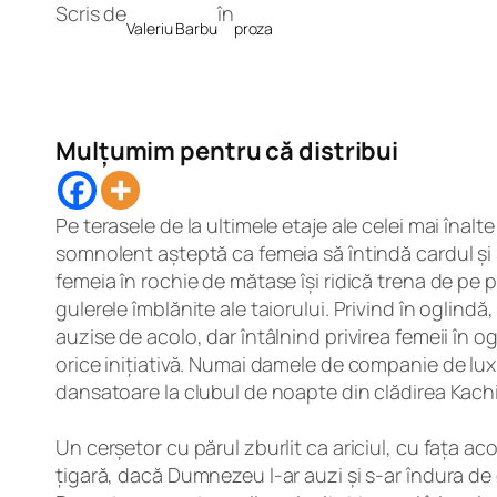
Scris de
în
Valeriu Barbu
proza
Mulțumim pentru că distribui
Pe terasele de la ultimele etaje ale celei mai înal
somnolent așteptă ca femeia să întindă cardul și 
femeia în rochie de mătase își ridică trena de pe 
gulerele îmblănite ale taiorului. Privind în oglind
auzise de acolo, dar întâlnind privirea femeii în o
orice inițiativă. Numai damele de companie de lux
dansatoare la clubul de noapte din clădirea Kach
Un cerșetor cu părul zburlit ca ariciul, cu fața a
țigară, dacă Dumnezeu l-ar auzi și s-ar îndura de