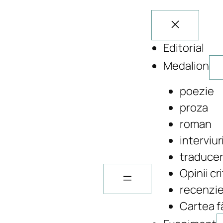
Editorial
Medalion
poezie
proza
roman
interviur
traducer
Opinii cr
recenzi
Cartea fă