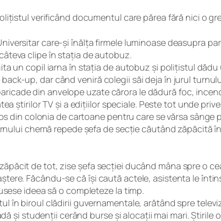
olițistul verificând documentul care părea fără nici o gr
niversitar care-și înălța firmele luminoase deasupra parc
câteva clipe în stația de autobuz.
uita un copil iarna în stația de autobuz și polițistul dă
back-up, dar când veniră colegii săi deja în jurul turnul
aricade din anvelope uzate cărora le dădură foc, incen
tea știrilor TV și a edițiilor speciale. Peste tot unde priv
minos din colonia de cartoane pentru care se vărsa sânge p
l turnului chemă repede șefa de secție căutând zăpăcită în
zăpăcit de tot, zise șefa secției ducând mâna spre o cea
aștere. Făcându-se că își caută actele, asistenta le înt
avusese ideea să o completeze la timp.
ul în biroul clădirii guvernamentale, arătând spre televiz
stradă și studenții cerând burse și alocații mai mari. Știr