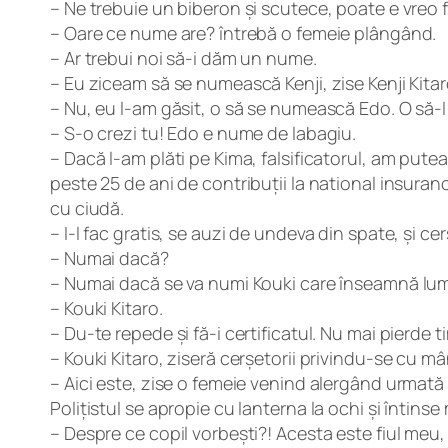
– Ne trebuie un biberon și scutece, poate e vreo 
– Oare ce nume are? întrebă o femeie plângând.
– Ar trebui noi să-i dăm un nume.
– Eu ziceam să se numească Kenji, zise Kenji Kitar
– Nu, eu l-am găsit, o să se numească Edo. O să-
– S-o crezi tu! Edo e nume de labagiu.
– Dacă l-am plăti pe Kima, falsificatorul, am putea
peste 25 de ani de contribuții la national insura
cu ciudă.
– I-l fac gratis, se auzi de undeva din spate, și 
– Numai dacă?
– Numai dacă se va numi Kouki care înseamnă lumi
– Kouki Kitaro.
– Du-te repede și fă-i certificatul. Nu mai pierde t
– Kouki Kitaro, ziseră cerșetorii privindu-se cu mâ
– Aici este, zise o femeie venind alergând urmată de
Polițistul se apropie cu lanterna la ochi și întin
– Despre ce copil vorbești?! Acesta este fiul meu,