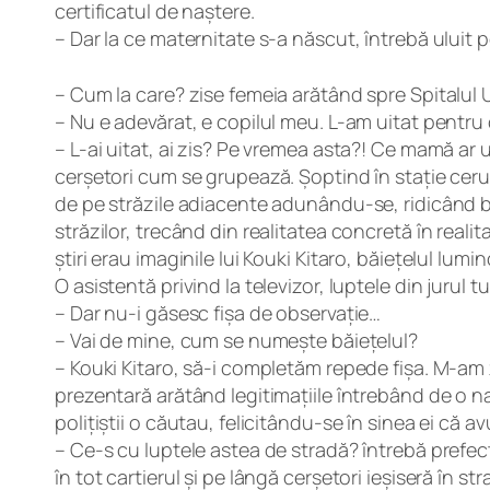
certificatul de naștere.
– Dar la ce maternitate s-a născut, întrebă uluit p
– Cum la care? zise femeia arătând spre Spitalul U
– Nu e adevărat, e copilul meu. L-am uitat pentru 
– L-ai uitat, ai zis? Pe vremea asta?! Ce mamă ar 
cerșetori cum se grupează. Șoptind în stație ceru 
de pe străzile adiacente adunându-se, ridicând b
străzilor, trecând din realitatea concretă în realita
știri erau imaginile lui Kouki Kitaro, băiețelul lu
O asistentă privind la televizor, luptele din juru
– Dar nu-i găsesc fișa de observație…
– Vai de mine, cum se numește băiețelul?
– Kouki Kitaro, să-i completăm repede fișa. M-am 
prezentară arătând legitimațiile întrebând de o n
polițiștii o căutau, felicitându-se în sinea ei că 
– Ce-s cu luptele astea de stradă? întrebă prefect
în tot cartierul și pe lângă cerșetori ieșiseră în 