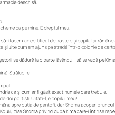
farmacie deschisă.
o.
l cheme ca pe mine. E dreptul meu.
 să-i facem un certificat de naștere și copilul ar rămâne 
nce și uite cum am ajuns pe stradă într-o colonie de car
cerșetorii se dădură la o parte lăsându-l să se vadă pe Ki
nă. Strălucire.
impul.
ndrie ca și cum ar fi găsit exact numele care trebuie.
 doi polițiști. Uitați-l, e copilul meu!
se mâna spre cutia de pantofi, dar Shoma acoperi pruncul 
 Kouki, zise Shoma privind după Kima care-i întinse repe