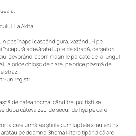
eșeală.
ului. La Akita.
du un pas înapoi căscând gura, văzându-i pe
ui începură adevărate lupte de stradă, cerșetorii
diul devorând lacom mașinile parcate de-a lungul
eai, la orice chioșc de ziare, pe orice plasmă de
e străzi.
tr-un registru.
șcă de cafea tocmai când trei polițiști se
inse după câteva zeci de secunde fișa pe care
or la care urmărea știrile cum luptele s-au extins
ile o arătau pe doamna Shoma Kitaro țipând că are