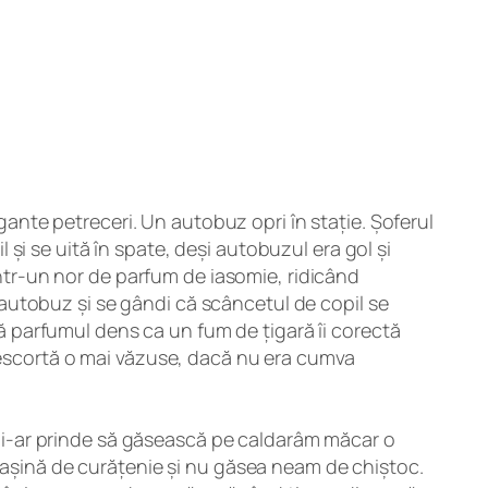
agante petreceri. Un autobuz opri în stație. Șoferul
i se uită în spate, deși autobuzul era gol și
 într-un nor de parfum de iasomie, ridicând
de autobuz și se gândi că scâncetul de copil se
 că parfumul dens ca un fum de țigară îi corectă
ă escortă o mai văzuse, dacă nu era cumva
ne i-ar prinde să găsească pe caldarâm măcar o
 mașină de curățenie și nu găsea neam de chiștoc.