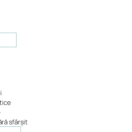
i
i
itice
e
ră sfârșit