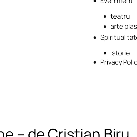
Eveniment
teatru
arte plas
Spiritualita
istorie
Privacy Poli
e – de Cristian Biru