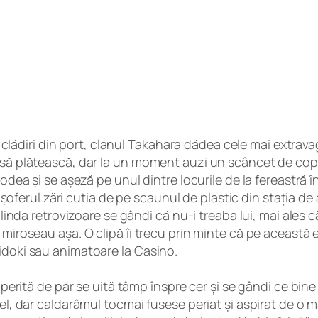
te clădiri din port, clanul Takahara dădea cele mai extrav
să plătească, dar la un moment auzi un scâncet de copil ș
podea și se așeză pe unul dintre locurile de la fereastră
ă, șoferul zări cutia de pe scaunul de plastic din stația 
glinda retrovizoare se gândi că nu-i treaba lui, mai ales
 miroseau așa. O clipă îi trecu prin minte că pe aceast
idoki sau animatoare la Casino.
coperită de păr se uită tâmp înspre cer și se gândi ce bi
 el, dar caldarâmul tocmai fusese periat și aspirat de o