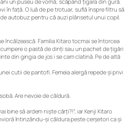
stăpâni un puseu de vomă, scăpând țigara din gură.
 în față. O luă de pe trotuar, suflă înspre filtru să
ia de autobuz pentru că auzi plânsetul unui copil.
se încălzească. Familia Kitaro tocmai se întorcea
 cumpere o pastă de dinți sau un pachet de țigări
te din gingia de jos i se cam clatină. Pe de altă
unei cutii de pantofi. Femeia alergă repede și privi
sobă. Are nevoie de căldură.
i bine să ardem niște cărți?!”, iar Kenji Kitaro
nvioră întinzându-și căldura peste cerșetori ca și