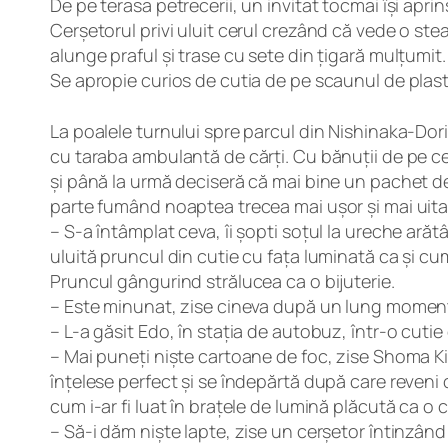
De pe terasa petrecerii, un invitat tocmai își apr
Cerșetorul privi uluit cerul crezând că vede o stea 
alunge praful și trase cu sete din țigară mulțumit.
Se apropie curios de cutia de pe scaunul de plast
La poalele turnului spre parcul din Nishinaka-Dori
cu taraba ambulantă de cărți. Cu bănuții de pe c
și până la urmă deciseră că mai bine un pachet de 
parte fumând noaptea trecea mai ușor și mai uitau
– S-a întâmplat ceva, îi șopti soțul la ureche arăt
uluită pruncul din cutie cu fața luminată ca și cu
Pruncul gângurind strălucea ca o bijuterie.
– Este minunat, zise cineva după un lung moment 
– L-a găsit Edo, în stația de autobuz, într-o cutie
– Mai puneți niște cartoane de foc, zise Shoma Kitar
înțelese perfect și se îndepărtă după care reveni 
cum i-ar fi luat în brațele de lumină plăcută ca o
– Să-i dăm niște lapte, zise un cerșetor întinzând