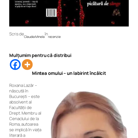
Scris de
în
Claudia Minela
recenzie
Mulțumim pentru că distribui
Mintea omului – un labirint încâlcit
Roxana Lazăr –
născută în
București – este
absolvent al
Facultății de
Drept. Membru al
Cenaclului de la
Roma, autoarea
se implică în viața
literară a