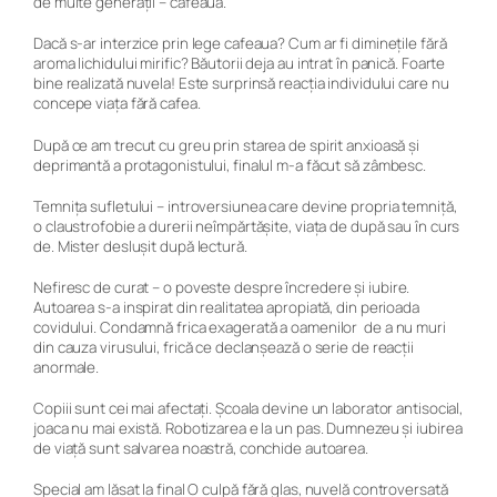
de multe generații – cafeaua.
Dacă s-ar interzice prin lege cafeaua? Cum ar fi diminețile fără
aroma lichidului mirific? Băutorii deja au intrat în panică. Foarte
bine realizată nuvela! Este surprinsă reacția individului care nu
concepe viața fără cafea.
După ce am trecut cu greu prin starea de spirit anxioasă și
deprimantă a protagonistului, finalul m-a făcut să zâmbesc.
Temnița sufletului
– introversiunea care devine propria temniță,
o claustrofobie a durerii neîmpărtășite, viața de după sau în curs
de. Mister deslușit după lectură.
Nefiresc de curat
– o poveste despre încredere și iubire.
Autoarea s-a inspirat din realitatea apropiată, din perioada
covidului. Condamnă frica exagerată a oamenilor de a nu muri
din cauza virusului, frică ce declanșează o serie de reacții
anormale.
Copiii sunt cei mai afectați. Școala devine un laborator antisocial,
joaca nu mai există. Robotizarea e la un pas. Dumnezeu și iubirea
de viață sunt salvarea noastră, conchide autoarea.
Special am lăsat la final
O culpă fără glas,
nuvelă controversată