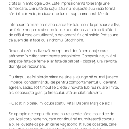
citită și în antologia CdR. Este impresionantă toleranța unei
femei care, chinuită de soțul său, nu reușește sub nicio formă
să-i intre în voie, în ciuda eforturilor supraomenești făcute.
Interesantă mi se pare abordarea textului scris la persoana a II-a,
un fel de negare a absurdului de a continua viața toxică alături
de călăul care o mutilează, o devorează fizic și psihic. Pot spune
că avem de-a face cu sindromul Stockholm.
Roxana Lazăr realizează excepțional două personaje care
stârnesc în cititor sentimente antonimice. Compasiune, milă și
empatie față de femeie iar față de bărbat – dispreț, ură, revoltă,
dorință de răzbunare.
Cu timpul, ea își pierde stima de sine și ajunge să nu mai judece
limpede, condamnându-se pentru comportamentul lui deviant,
agresiv, sadic. Tot timpul se crede vinovată. Iubirea nu are limite,
aici depășește granița firescului. Iată un citat relevant:
–
Căcat în ploaie, îmi ocupi spațiul vital! Dispari! Marș de aici!
Se apropie de corpul tău care nu reușește să se mai ridice de
jos. Acel corp nedemn, care continuă să murdărească covorul
alb. Te lovește ca pe un câine vagabond. Îți rupe coastele, care