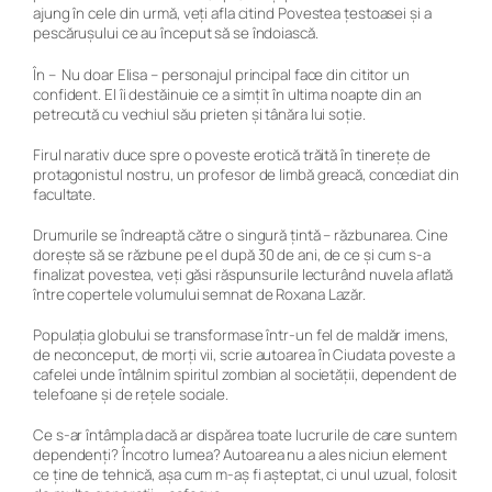
ajung în cele din urmă, veți afla citind
Povestea țestoasei și a
pescărușului ce au început să se îndoiască.
În –
Nu doar Elisa –
personajul principal face din cititor un
confident. El îi destăinuie ce a simțit în ultima noapte din an
petrecută cu vechiul său prieten și tânăra lui soție.
Firul narativ duce spre o poveste erotică trăită în tinerețe de
protagonistul nostru, un profesor de limbă greacă, concediat din
facultate.
Drumurile se îndreaptă către o singură țintă – răzbunarea. Cine
dorește să se răzbune pe el după 30 de ani, de ce și cum s-a
finalizat povestea, veți găsi răspunsurile lecturând nuvela aflată
între copertele volumului semnat de Roxana Lazăr.
Populația globului se transformase într-un fel de maldăr imens,
de neconceput, de morți vii
, scrie autoarea în
Ciudata poveste a
cafelei
unde întâlnim spiritul zombian al societății, dependent de
telefoane și de rețele sociale.
Ce s-ar întâmpla dacă ar dispărea toate lucrurile de care suntem
dependenți? Încotro lumea? Autoarea nu a ales niciun element
ce ține de tehnică, așa cum m-aș fi așteptat, ci unul uzual, folosit