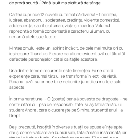
de proză scurtă –
Până la ultima picătură de sânge.
Cartea cuprinde 12 nuvele cu tematică diversă – tinerețea,
iubirea, abandonul, societatea, credința, violența domestică,
adolescența, sacrificiul uman, viața și moartea. Volumul
reprezintă o formă condensată a caracterului uman, cu
nenumăratele sale fațete.
Mintea omului este un labirint încâlcit, de cele mai multe ori cu
ieșire spre Thanatos. Fiecare narațiune evidențiază cu tâlc atât
defectele personajelor, cât și calitățile acestora.
Una dintre temele recurente este tinerețea. Ea ne oferă
experiențe care, mai târziu, se transformă în lecții de viață.
Roxana Lazăr surprinde bine nebuniile juneții cu multele sale
aspecte.
În prima narațiune –
O (poate) banală poveste de dragoste –
ne
confruntăm cu lipsa de responsabilitate și lașitatea tânărului
student Andrei, care o cucerește pe Simina, studentă anul I la
Drept.
Deși precaută, însoțită în diverse situații de spusele înțelepte,
dar și conservatoare ale bunicii sale, fata rămâne însărcinată, iar
tânărul dă bir cu fugiții. Se reîntâlnesc peste 30 de ani, pe o