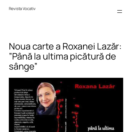
Sari
la
Revista Vocativ
conținut
Noua carte a Roxanei Lazăr:
”Până la ultima picătură de
sânge”