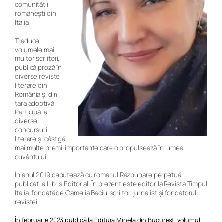
comunității
românești din
Italia.
Traduce
volumele mai
multor scriitori,
publică proză în
diverse reviste
literare din
România și din
țara adoptivă.
Participă la
diverse
concursuri
literare și câștigă
mai multe premii importante care o propulsează în lumea
cuvântului.
În anul 2019 debutează cu romanul
Răzbunare perpetuă,
publicat la Libris Editorial. În prezent este editor la Revista Timpul
Italia, fondată de Camelia Baciu, scriitor, jurnalist și fondatorul
revistei.
În februarie 2023 publică la Editura Minela din București volumul