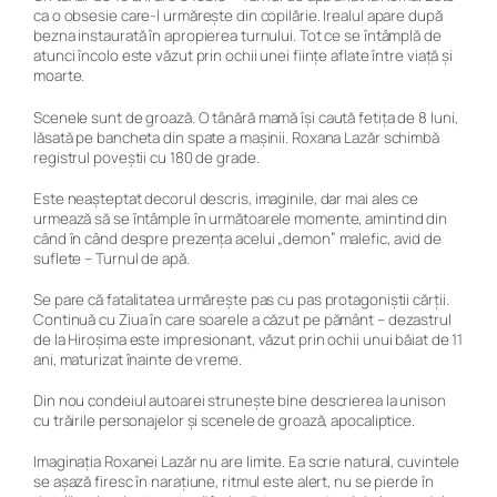
ca o obsesie care-l urmărește din copilărie. Irealul apare după
bezna instaurată în apropierea turnului. Tot ce se întâmplă de
atunci încolo este văzut prin ochii unei ființe aflate între viață și
moarte.
Scenele sunt de groază. O tânără mamă își caută fetița de 8 luni,
lăsată pe bancheta din spate a mașinii. Roxana Lazăr schimbă
registrul poveștii cu 180 de grade.
Este neașteptat decorul descris, imaginile, dar mai ales ce
urmează să se întâmple în următoarele momente, amintind din
când în când despre prezența acelui „demon” malefic, avid de
suflete –
Turnul de apă
.
Se pare că fatalitatea urmărește pas cu pas protagoniștii cărții.
Continuă cu
Ziua în care soarele a căzut pe pământ
– dezastrul
de la Hiroșima este impresionant, văzut prin ochii unui băiat de 11
ani, maturizat înainte de vreme.
Din nou condeiul autoarei strunește bine descrierea la unison
cu trăirile personajelor și scenele de groază, apocaliptice.
Imaginația Roxanei Lazăr nu are limite. Ea scrie natural, cuvintele
se așază firesc în narațiune, ritmul este alert, nu se pierde în