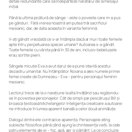
detalii redundante care să îndepărteze naratarul de la mesajul
inițial.
Până la ultima picătură de sânge
– este o poveste care m-a pus
pe gânduri. Fără vrerea noastră am putea trăi sacrificiul
mesianic, dar, de data aceasta în varianta feminină.
V-ați gândit vreodată ce s-ar întâmpla dacă ar muri toate femeile
apte întru perpetuarea speciei umane? Autoarea s-a gândit.
Toate femeile cu vârsta până în 30 de ani, inclusiv bebelușele
erau sortite pieirii.
Sângele micuței Eva a avut darul de a pune stavilă acestui
dezastru umanitar. Nu întâmplător Roxana a ales numele primei
femei create de Dumnezeu – Eva – pentru personajul feminin
mesianic.
Lectorul trece de la o narațiune la alta învățând sau regăsindu-
se în povestea personajelor. Cât de simpli par pescărușul Bill și
broasca țestoasă Michelangelo! Inteligența creatoare a autoarei
ne introduce în lumea aparent banală a celor două animăluțe.
Dialogul dintre ele contrazice aparența. Personajele ating
subiecte filosofice până când ajung la chintesența vieții, la cele
patru elemente ale ei – foc, apă, aer și pământ. La ce concluzie