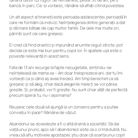
bancă, în parc. Ce-și vorbesc, rămâne să aflați citind povestea.
Un alt aspect al tinereții este perioada adolescenței, perioadă în
care ne formăm ca indivizi. Neînțelegerea dintre generații a dat
și dă mare bătaie de cap multor familii. De cele mai multe ori,
părinții sunt cei care greșesc.
Ei cred că fiind drastici și impunând anumite reguli stricte, pot
decide ce este mai bun pentru copiii lor.
În spatele ușii
este o
poveste relevantă în acest sens.
Fata de 13 ani recurge la fapte necugetate, simțindu-se
neînțeleasă de mama sa –
Am doar treisprezece ani, dar tu îmi
vorbești ca și când aș avea treizeci. Am timp berechet ca să
greșesc și să aleg, chiar dacă alegerile mele ți se vor părea
greșite. Și, probabil, vor fi greșite. Nu sunt chiar atât de perfectă
precum sperai tu, nu-i așa mama?
Reușesc cele două să ajungă la un consens pentru a putea
conviețui în pace? Rămâne de văzut.
Abandonul se dovedește a fi o altă dramă a societății. Să dai
viață unui prunc, apoi să-l abandonezi este ca o crimă dublă. Nu
vreau să aflu motivele apostaziei, știu doar că soarta unui copil