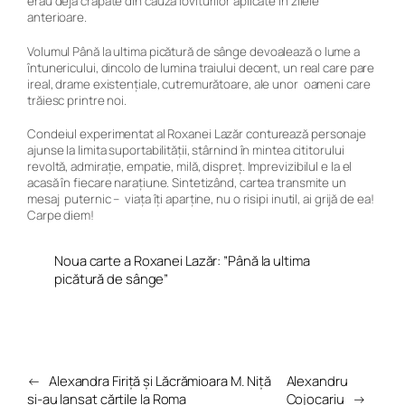
erau deja crăpate din cauza loviturilor aplicate în zilele
anterioare.
Volumul
Până la ultima picătură de sânge
devoalează o lume a
întunericului, dincolo de lumina traiului decent, un real care pare
ireal, drame existențiale, cutremurătoare, ale unor oameni care
trăiesc printre noi.
Condeiul experimentat al Roxanei Lazăr conturează personaje
ajunse la limita suportabilității, stârnind în mintea cititorului
revoltă, admirație, empatie, milă, dispreț. Imprevizibilul e la el
acasă în fiecare narațiune. Sintetizând, cartea transmite un
mesaj puternic – viața îți aparține, nu o risipi inutil, ai grijă de ea!
Carpe diem!
Noua carte a Roxanei Lazăr: ”Până la ultima
picătură de sânge”
←
Alexandra Firiță și Lăcrămioara M. Niță
Alexandru
și-au lansat cărțile la Roma
Cojocariu
→