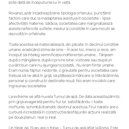
este dată de începuturile lui în viață.
Roxana Lazăr încadrează bine tipologia orfanului, punctând
factorii care duc la inadaptarea acestuia în societate – lipsa
afectivității materne, sărăcia, societatea care marginalizează
aceste nefericite suflete, mediul și condițiile în care micuții se
dezvoltă în orfelinate.
Toate acestea se materializează, din păcate, în declinul condiției
umane, eradicând stima de sine –
În acel loc, imens și rece, am
început să înțeleg semnificația indiferenței umane… Tânjeam
după o mângâiere, după o privire bine-voitoare sau după un
cuvânt bun care nu ajungea niciodată… Nu eram ființe umane.
Eram numai făpturi nedorite, o greutate pentru societatea care
trebuia să ne aibă în grijă, să plătească mâncare și îmbrăcăminte,
personal și construcții destinate nouă. Noi eram invizibilii care
îngreunau societatea.
La extreme se află nuvela
Turnul de apă.
De data aceasta părinții,
prin grija exagerată pentru fiul lor, satisfăcându-i toate
mofturile, schimbă dramatic destinul acestuia. Firul narativ are o
curbură incredibilă în construcția desfășurării acțiunii realizată
pe două planuri: real și ireal.
Un tânăr de 19 ani are o fobie – Turnul de apă aflat la Roma. Este