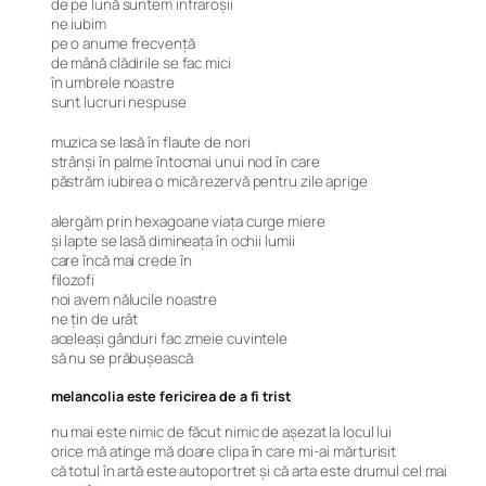
de pe lună suntem infraroşii
ne iubim
pe o anume frecvenţă
de mână clădirile se fac mici
în umbrele noastre
sunt lucruri nespuse
muzica se lasă în flaute de nori
strânşi în palme întocmai unui nod în care
păstrăm iubirea o mică rezervă pentru zile aprige
alergăm prin hexagoane viaţa curge miere
şi lapte se lasă dimineaţa în ochii lumii
care încă mai crede în
filozofi
noi avem nălucile noastre
ne ţin de urât
aceleaşi gânduri fac zmeie cuvintele
să nu se prăbuşească
melancolia este fericirea de a fi trist
nu mai este nimic de făcut nimic de aşezat la locul lui
orice mă atinge mă doare clipa în care mi-ai mărturisit
că totul în artă este autoportret şi că arta este drumul cel mai