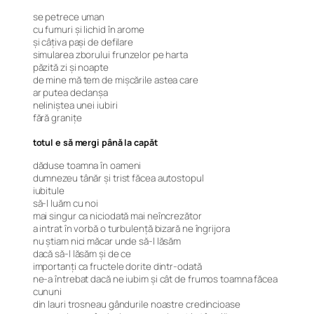
se petrece uman
cu fumuri şi lichid în arome
şi câţiva paşi de defilare
simularea zborului frunzelor pe harta
păzită zi şi noapte
de mine mă tem de mişcările astea care
ar putea declanşa
neliniştea unei iubiri
fără graniţe
totul e să mergi până la capăt
dăduse toamna în oameni
dumnezeu tânăr şi trist făcea autostopul
iubitule
să-l luăm cu noi
mai singur ca niciodată mai neîncrezător
a intrat în vorbă o turbulenţă bizară ne îngrijora
nu ştiam nici măcar unde să-l lăsăm
dacă să-l lăsăm şi de ce
importanţi ca fructele dorite dintr-odată
ne-a întrebat dacă ne iubim şi cât de frumos toamna făcea
cununi
din lauri trosneau gândurile noastre credincioase