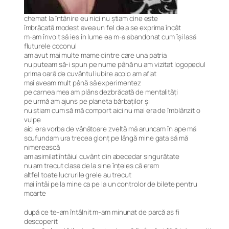
chemat la întânire eu nici nu ştiam cine este
îmbrăcată modest avea un fel de a se exprima încât
m-am învoit să ies în lume ea m-a abandonat cum îşi lasă
fluturele coconul
am avut mai multe mame dintre care una patria
nu puteam să-i spun pe nume până nu am vizitat logopedul
prima oară de cuvântul iubire acolo am aflat
mai aveam mult până să experimentez
pe carnea mea am plâns dezbrăcată de mentalităţi
pe urmă am ajuns pe planeta bărbaţilor şi
nu ştiam cum să mă comport aici nu mai era de îmblânzit o
vulpe
aici era vorba de vânătoare zveltă mă aruncam în ape mă
scufundam ura trecea glonţ pe lângă mine gata să mă
nimerească
am asimilat întâiul cuvânt din abecedar singurătate
nu am trecut clasa de la sine înţeles că eram
altfel toate lucrurile grele au trecut
mai întâi pe la mine ca pe la un controlor de bilete pentru
moarte
după ce te-am întâlnit m-am minunat de parcă aş fi
descoperit