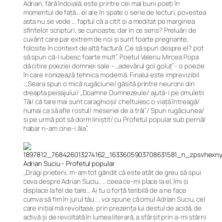
Adrian, fără îndoială, este printre cei mai buni poeți în
momentul de față… el are în spate o serie de lecturi, povestea
asta nu se vede … faptul că a citit și a meditat pe marginea
sfintelor scripturi, se cunoaște, dar în ce sens? Preluări de
cuvânt care par extrem de noi și sunt foarte pregnante,
folosite în context de altă factură. Ce să spun despre el? pot
să spun că-l iubesc foarte mult”.
Poetul Valeriu Mircea Popa
dă citire poeziei domniei sale
– ,,adevărul gol goluț”- o poezie
în care ironizează tehnica modernă. Finalul este imprevizibil
:,,Seara spun o mică rugăciune/ găsită printre neuronii din
dreapta peisajului/ „Doamne Dumnezeule/ ajută-i pe omuleții
Tăi/ că tare mai sunt caraghioși/ cheltuiesc o viață întreagă/
numai ca să afle rostul/ meseriei de a trăi”/ Spun rugăciunea/
și pe urmă pot să dorm liniștit/ cu Profetul popular sub pernă/
habar n-am cine-i ăla”.
,,Dragi prieteni, m-am tot gândit că este atât de greu să spui
ceva despre Adrian Suciu,
…
ceea ce-mi place la el, îmi și
displace la fel de tare… Ai tu o forță teribilă de a ne face
cumva să fim în jurul tău. .. voi spune că omul Adrian Suciu, cel
care inițial mă revoltase, prin prezența lui destul de acidă, de
activă și de revoltată în lumea literară, a sfârșit prin a-mi stârni