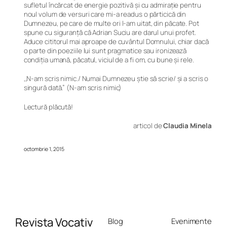
sufletul încărcat de energie pozitivă și cu admirație pentru
noul volum de versuri care mi-a readus o părticică din
Dumnezeu, pe care de multe ori l-am uitat, din păcate. Pot
spune cu siguranță că Adrian Suciu are darul unui profet.
Aduce cititorul mai aproape de cuvântul Domnului, chiar dacă
o parte din poeziile lui sunt pragmatice sau ironizează
condiția umană, păcatul, viciul de a fi om, cu bune și rele.
,,N-am scris nimic./ Numai Dumnezeu știe să scrie/ și a scris o
singură dată.”
(N-am scris nimic)
Lectură plăcută!
articol de
Claudia Minela
octombrie 1, 2015
Revista Vocativ
Blog
Evenimente