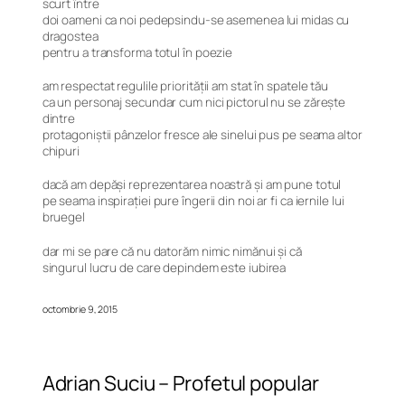
scurt între
doi oameni ca noi pedepsindu-se asemenea lui midas cu
dragostea
pentru a transforma totul în poezie
am respectat regulile priorităţii am stat în spatele tău
ca un personaj secundar cum nici pictorul nu se zăreşte
dintre
protagoniştii pânzelor fresce ale sinelui pus pe seama altor
chipuri
dacă am depăşi reprezentarea noastră şi am pune totul
pe seama inspiraţiei pure îngerii din noi ar fi ca iernile lui
bruegel
dar mi se pare că nu datorăm nimic nimănui şi că
singurul lucru de care depindem este iubirea
octombrie 9, 2015
Adrian Suciu – Profetul popular