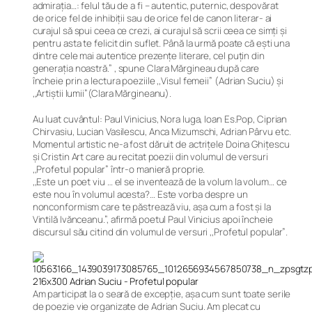
admirația…: felul tău de a fi – autentic, puternic, despovărat
de orice fel de inhibiții sau de orice fel de canon literar- ai
curajul să spui ceea ce crezi, ai curajul să scrii ceea ce simți și
pentru asta te felicit din suflet. Până la urmă poate că ești una
dintre cele mai autentice prezențe literare, cel puțin din
generația noastră.” ,
spune Clara Mărgineau după care
încheie prin a lectura poeziile
,,Visul femeii”
(Adrian Suciu) și
,,Artiștii lumii”
(Clara Mărgineanu).
Au luat cuvântul: Paul Vinicius, Nora Iuga, Ioan Es.Pop, Ciprian
Chirvasiu, Lucian Vasilescu, Anca Mizumschi, Adrian Pârvu etc.
Momentul artistic ne-a fost dăruit de actrițele Doina Ghițescu
și Cristin Art care au recitat poezii din volumul de versuri
,,Profetul popular”
într-o manieră proprie.
,,Este un poet viu … el se inventează de la volum la volum… ce
este nou în volumul acesta?… Este vorba despre un
nonconformism care te păstrează viu, așa cum a fost și la
Vintilă Ivănceanu.”,
afirmă poetul Paul Vinicius apoi încheie
discursul său citind din volumul de versuri
,,Profetul popular”
.
Am participat la o seară de excepție, așa cum sunt toate serile
de poezie vie organizate de Adrian Suciu. Am plecat cu