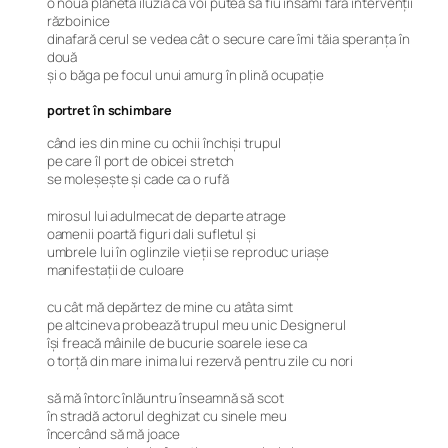
o nouă planetă iluzia că voi putea să fiu însămi fără intervenţii
războinice
dinafară cerul se vedea cât o secure care îmi tăia speranţa în
două
şi o băga pe focul unui amurg în plină ocupaţie
portret în schimbare
când ies din mine cu ochii închişi trupul
pe care îl port de obicei stretch
se moleşeşte şi cade ca o rufă
mirosul lui adulmecat de departe atrage
oamenii poartă figuri dali sufletul şi
umbrele lui în oglinzile vieţii se reproduc uriaşe
manifestaţii de culoare
cu cât mă depărtez de mine cu atâta simt
pe altcineva probează trupul meu unic Designerul
îşi freacă mâinile de bucurie soarele iese ca
o torţă din mare inima lui rezervă pentru zile cu nori
să mă întorc înlăuntru înseamnă să scot
în stradă actorul deghizat cu sinele meu
încercând să mă joace