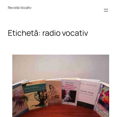
Sari
la
Revista Vocativ
conținut
Etichetă:
radio vocativ