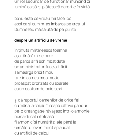
un rol secundar de funcţionar muncind zi
lumină ca să-şi plătească datoriile în viaţă
bănuieşte ce vreau îmi face loc
apoi ca şi cum m-aş îmbarca pe arca lui
Dumnezeu mă salută de pe punte
despre un artificiu de vreme
în ţinută militărească toamna
aşa tânără mi se pare
de parcă ar fi schimbat data
un administrator face artificii
să meargă brici timpul
taie în carnea mea moale
proaspăt bronzată cu soarele
ca un costum de baie sexi
şi dă raportul oamenilor de orice fel
cu mâna la chipiu îi scapă câteva gânduri
pe-o creangă se răvăşesc într-o armonie
numaidecât înţeleasă
filarmonic îşi numără zilele până la
următorul eveniment aplaudat
cu artificii de calcul