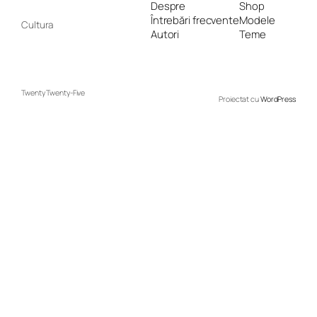
Despre
Shop
Întrebări frecvente
Modele
Cultura
Autori
Teme
Twenty Twenty-Five
Proiectat cu
WordPress