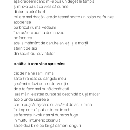
aşa credeam când mi-a pus un deget la tâmplă
şi mi s-a părut că vrea să curme
distanţa până la el
mi-era mai dragă viaţa de teamă poate un noian de frunze
acoperise
parbrizul nu mai vedeam
în afară era pustiu dumnezeu
ne încerca
acel simţământ de dăruire a vieţii şi a morţii
stârnit de aici
din sacrificiul cuvintelor
e atât alb care vine spre mine
cât de haină să fii inimă
să te hrănesc cu sângele meu
şi să-mi refuzi orice intervenţie
de a te face mai bună decât eşti
lasă mâinile astea curate să deschidă o uşă măcar
acolo unde iubirea e
ca un puşcăriaş care nu a văzut de ani lumina
în timp ce tu îi pui lanterna în ochi
se fereşte involuntar şi dureros fuge
în multul întuneric obişnuit
să se dea bine pe lângă oameni singuri