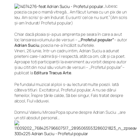
,,Iubesc
poezia ca pe o mamă vitregă… Am făcut lumea cu un pix de un
leu. Am scris/ și-am îndurat. Eu sunt/ cel ce nu sunt.”
(Am scris
și-am îndurat/ Profetul popular)
Chiar dacă ploaia și-a pus amprenta pe seara în care a avut
loc lansarea volumului de versuri –
,,Profetul popular”
– autor
Adrian Suciu
, poezia ne-a încălzit sufletele.
Vineri, 26 iunie, într-un cadru intim, Adrian Suciu a adunat
prieteni care-l admiră și-l respectă, atât ca om, cât și ca poet.
Aproape toți participanții la eveniment au vorbit despre autor
și au citit din noul său volum de versuri –
,,Profetul popular”
–
publicat la
Editura Tracus Arte
.
Pe fundalul muzical al ploii s-au lecturat multe poezii. Iată
câteva titluri: Excitatorul, Profetul popular, A nu se dărui
femeilor, Înspre țările calde, Să bei singur, Fals tratat despre
alcool, Fiul văduvei.
Domnul Valeriu Mircea Popa spune despre Adrian Suciu:
,,are
un stil absolut personal…