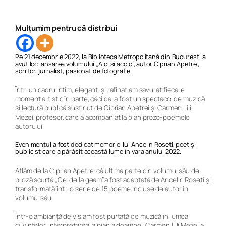
Mulțumim pentru că distribui
Pe 21 decembrie 2022, la Biblioteca Metropolitană din București a
avut loc lansarea volumului „Aici și acolo”, autor Ciprian Apetrei,
scriitor, jurnalist, pasionat de fotografie.
Într-un cadru intim, elegant și rafinat am savurat fiecare
moment artistic în parte, căci da, a fost un spectacol de muzică
și lectură publică susținut de Ciprian Apetrei și Carmen Lili
Mezei, profesor, care a acompaniat la pian prozo-poemele
autorului.
Evenimentul a fost dedicat memoriei lui Ancelin Roseti, poet și
publicist care a părăsit această lume în vara anului 2022.
Aflăm de la Ciprian Apetrei că ultima parte din volumul său de
proză scurtă „Cel de la geam”a fost adaptată de Ancelin Roseti și
transformată într-o serie de 15 poeme incluse de autor în
volumul său.
Într-o ambianță de vis am fost purtată de muzică în lumea
cuvintelor. Interpretarea la pian a doamnei Carmen Lili Mezei a