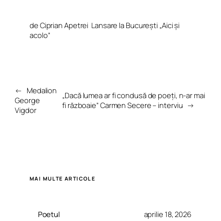
de Ciprian Apetrei
Lansare la București „Aici și
acolo”
←
Medalion
„Dacă lumea ar fi condusă de poeți, n-ar mai
George
fi războaie” Carmen Secere – interviu
→
Vigdor
MAI MULTE ARTICOLE
Poetul
aprilie 18, 2026