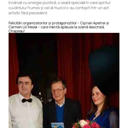
încărcat cu energie pozitivă, o seară specială în care spiritul
cuvântului frumos și cel al muzicii s-au contopit într-un act
artistic fără precedent.
Felicitări organizatorilor și protagoniștilor – Ciprian Apetrei și
Carmen Lili Mezei – care merită aplauze la scenă deschisă.
Chapeau!