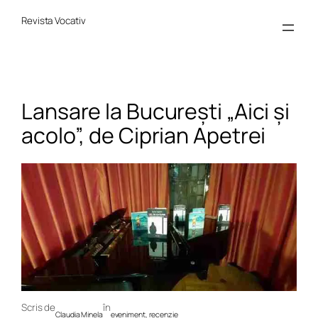
Sari
la
Revista Vocativ
conținut
Lansare la București „Aici și
acolo”, de Ciprian Apetrei
Scris de
în
Claudia Minela
eveniment
, 
recenzie